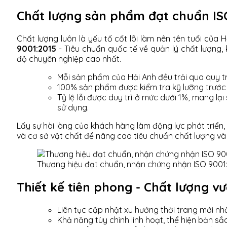
Chất lượng sản phẩm đạt chuẩn IS
Chất lượng luôn là yếu tố cốt lõi làm nên tên tuổi của
9001:2015
- Tiêu chuẩn quốc tế về quản lý chất lượng
độ chuyên nghiệp cao nhất.
Mỗi sản phẩm của Hải Anh đều trải qua quy t
100% sản phẩm được kiểm tra kỹ lưỡng trước 
Tỷ lệ lỗi được duy trì ở mức dưới 1%, mang lại
sử dụng.
Lấy sự hài lòng của khách hàng làm động lực phát triể
và cơ sở vật chất để nâng cao tiêu chuẩn chất lượng và 
Thương hiệu đạt chuẩn, nhận chứng nhận ISO 9001
Thiết kế tiên phong - Chất lượng vư
Liên tục cập nhật xu hướng thời trang mới nh
Khả năng tùy chỉnh linh hoạt, thể hiện bản sắ