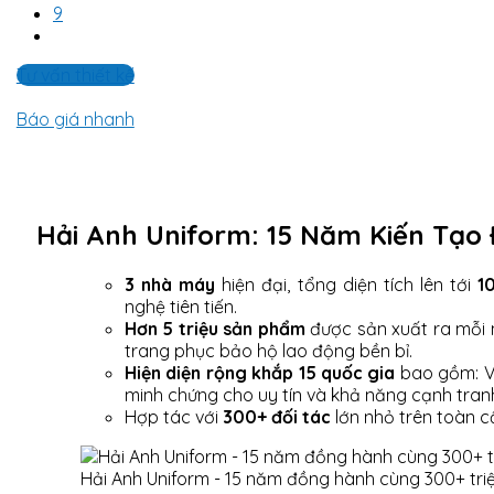
9
Tư vấn thiết kế
Báo giá nhanh
Hải Anh Uniform: 15 Năm Kiến Tạo
3 nhà máy
hiện đại, tổng diện tích lên tới
1
nghệ tiên tiến.
Hơn 5 triệu sản phẩm
được sản xuất ra mỗi 
trang phục bảo hộ lao động bền bỉ.
Hiện diện rộng khắp 15 quốc gia
bao gồm: Vi
minh chứng cho uy tín và khả năng cạnh tranh
Hợp tác với
300+ đối tác
lớn nhỏ trên toàn c
Hải Anh Uniform - 15 năm đồng hành cùng 300+ tri