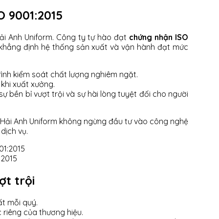
O 9001:2015
 Hải Anh Uniform. Công ty tự hào đạt
chứng nhận ISO
, khẳng định hệ thống sản xuất và vận hành đạt mức
rình kiểm soát chất lượng nghiêm ngặt.
khi xuất xưởng.
 sự bền bỉ vượt trội và sự hài lòng tuyệt đối cho người
n, Hải Anh Uniform không ngừng đầu tư vào công nghệ
dịch vụ.
:2015
ợt trội
ất mỗi quý.
c riêng của thương hiệu.