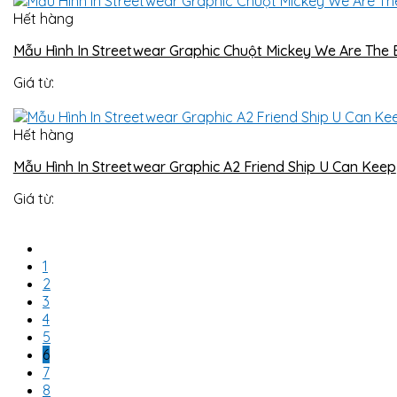
Hết hàng
Mẫu Hình In Streetwear Graphic Chuột Mickey We Are The 
Giá từ:
Hết hàng
Mẫu Hình In Streetwear Graphic A2 Friend Ship U Can Keep
Giá từ:
1
2
3
4
5
6
7
8