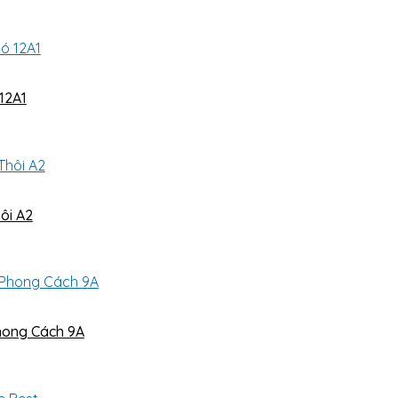
12A1
ôi A2
hong Cách 9A