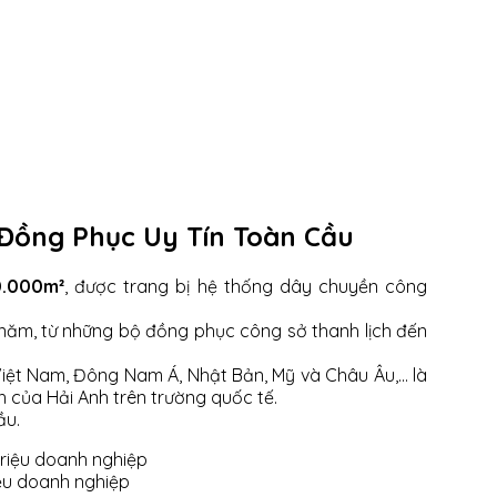
 Đồng Phục Uy Tín Toàn Cầu
0.000m²
, được trang bị hệ thống dây chuyền công
năm, từ những bộ đồng phục công sở thanh lịch đến
ệt Nam, Đông Nam Á, Nhật Bản, Mỹ và Châu Âu,... là
 của Hải Anh trên trường quốc tế.
ầu.
ệu doanh nghiệp