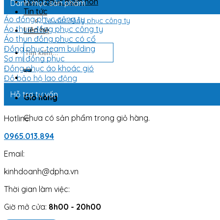
Đồng phục mầm non
Danh mục sản phẩm
Tin tức
Áo đồng phục công ty
Tư vấn đồng phục công ty
Áo thun đồng phục công ty
Liên hệ
Áo thun đồng phục có cổ
Tìm
Đồng phục team building
kiếm:
Sơ mi đồng phục
Đồng phục áo khoác gió
Đồ bảo hộ lao động
Hỗ trợ tư vấn
Giỏ hàng
Chưa có sản phẩm trong giỏ hàng.
Hotline:
0965.013.894
Email:
kinhdoanh@dpha.vn
Thời gian làm việc:
Giờ mở cửa:
8h00 - 20h00