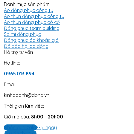
Danh mục sản phẩm
Áo đồng phục công ty
Áo thun đồng phục công ty
Áo thun đồng phục có cổ
Đồng phục team building
Sơ mi đồng phục
Đồng phục áo khoác gió
Đồ bảo hộ lao động
Hỗ trợ tư vấn
Hotline:
0965.013.894
Email:
kinhdoanh@dpha.vn
Thời gian làm việc:
Giờ mở cửa:
8h00 - 20h00
Nhắn qua zalo
Gọi ngay
Tư vấn thiết kế