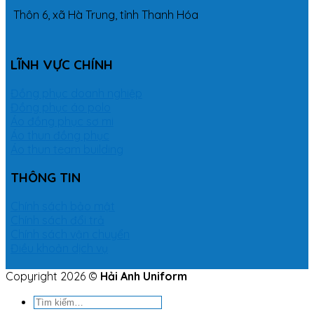
Thôn 6, xã Hà Trung, tỉnh Thanh Hóa
LĨNH VỰC CHÍNH
Đồng phục doanh nghiệp
Đồng phục áo polo
Áo đồng phục sơ mi
Áo thun đồng phục
Áo thun team building
THÔNG TIN
Chính sách bảo mật
Chính sách đổi trả
Chính sách vận chuyển
Điều khoản dịch vụ
Copyright 2026 ©
Hải Anh Uniform
Tìm