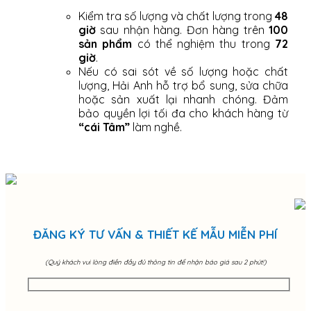
Kiểm tra số lượng và chất lượng trong
48
giờ
sau nhận hàng. Đơn hàng trên
100
sản phẩm
có thể nghiệm thu trong
72
giờ
.
Nếu có sai sót về số lượng hoặc chất
lượng, Hải Anh hỗ trợ bổ sung, sửa chữa
hoặc sản xuất lại nhanh chóng. Đảm
bảo quyền lợi tối đa cho khách hàng từ
“cái Tâm”
làm nghề.
ĐĂNG KÝ TƯ VẤN & THIẾT KẾ MẪU MIỄN PHÍ
(Quý khách vui lòng điền đầy đủ thông tin để nhận báo giá sau 2 phút!)