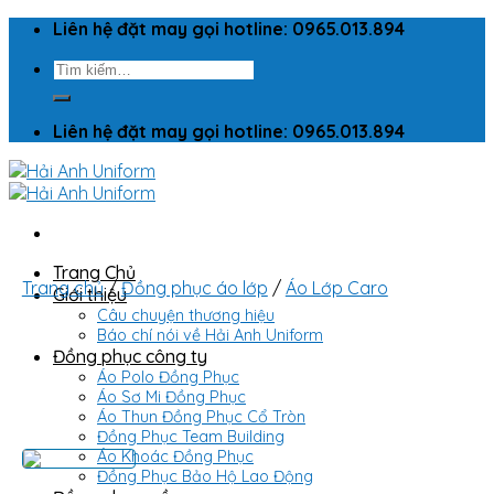
Skip
Liên hệ đặt may gọi hotline: 0965.013.894
to
Tìm
content
kiếm:
Liên hệ đặt may gọi hotline: 0965.013.894
Trang Chủ
Trang chủ
/
Đồng phục áo lớp
/
Áo Lớp Caro
Giới thiệu
Câu chuyện thương hiệu
Báo chí nói về Hải Anh Uniform
Đồng phục công ty
Áo Polo Đồng Phục
Áo Sơ Mi Đồng Phục
Áo Thun Đồng Phục Cổ Tròn
Đồng Phục Team Building
Áo Khoác Đồng Phục
Đồng Phục Bảo Hộ Lao Động