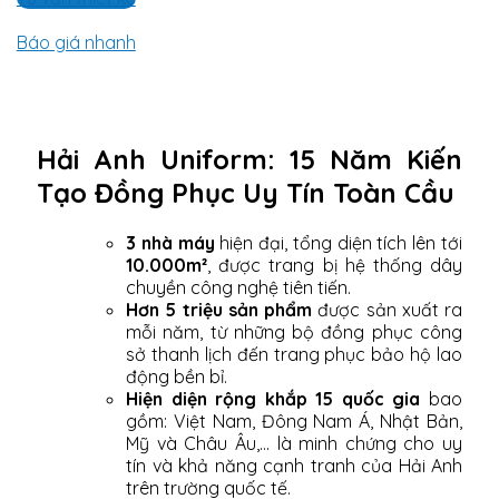
Báo giá nhanh
Hải Anh Uniform: 15 Năm Kiến
Tạo Đồng Phục Uy Tín Toàn Cầu
3 nhà máy
hiện đại, tổng diện tích lên tới
10.000m²
, được trang bị hệ thống dây
chuyền công nghệ tiên tiến.
Hơn 5 triệu sản phẩm
được sản xuất ra
mỗi năm, từ những bộ đồng phục công
sở thanh lịch đến trang phục bảo hộ lao
động bền bỉ.
Hiện diện rộng khắp 15 quốc gia
bao
gồm: Việt Nam, Đông Nam Á, Nhật Bản,
Mỹ và Châu Âu,... là minh chứng cho uy
tín và khả năng cạnh tranh của Hải Anh
trên trường quốc tế.