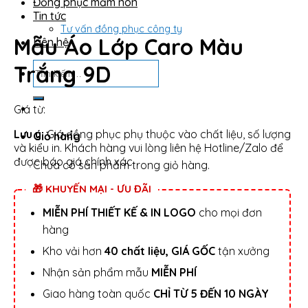
Đồng phục mầm non
Tin tức
Tư vấn đồng phục công ty
Mẫu Áo Lớp Caro Màu
Liên hệ
Tìm
Trắng 9D
kiếm:
Giá từ:
Lưu ý:
Giá đồng phục phụ thuộc vào chất liệu, số lượng
Giỏ hàng
và kiểu in. Khách hàng vui lòng liên hệ Hotline/Zalo để
được báo giá chính xác.
Chưa có sản phẩm trong giỏ hàng.
🎁 KHUYẾN MẠI - ƯU ĐÃI
MIỄN PHÍ THIẾT KẾ & IN LOGO
cho mọi đơn
hàng
Kho vải hơn
40 chất liệu, GIÁ GỐC
tận xưởng
Nhận sản phẩm mẫu
MIỄN PHÍ
Giao hàng toàn quốc
CHỈ TỪ 5 ĐẾN 10 NGÀY