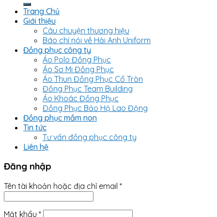
kiếm:
Trang Chủ
Giới thiệu
Câu chuyện thương hiệu
Báo chí nói về Hải Anh Uniform
Đồng phục công ty
Áo Polo Đồng Phục
Áo Sơ Mi Đồng Phục
Áo Thun Đồng Phục Cổ Tròn
Đồng Phục Team Building
Áo Khoác Đồng Phục
Đồng Phục Bảo Hộ Lao Động
Đồng phục mầm non
Tin tức
Tư vấn đồng phục công ty
Liên hệ
Đăng nhập
Tên tài khoản hoặc địa chỉ email
*
Mật khẩu
*