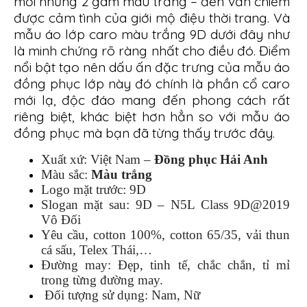
mới nhưng 2 gam màu trắng – đen vẫn chiếm
được cảm tình của giới mộ điệu thời trang. Và
mẫu áo lớp caro màu trắng 9D dưới đây như
là minh chứng rõ ràng nhất cho điều đó. Điểm
nổi bật tạo nên dấu ấn đặc trưng của mẫu áo
đồng phục lớp này đó chính là phần cổ caro
mới lạ, độc đáo mang đến phong cách rất
riêng biệt, khác biệt hơn hẳn so với mẫu áo
đồng phục mà bạn đã từng thấy trước đây.
Xuất xứ: Việt Nam –
Đồng phục Hải Anh
Màu sắc:
Màu trắng
Logo mặt trước:
9D
Slogan mặt sau: 9D – N5L Class 9D@2019
Vô Đối
Yêu cầu, cotton 100%, cotton 65/35, vải thun
cá sấu, Telex Thái,…
Đường may: Đẹp, tinh tế, chắc chắn, tỉ mỉ
trong từng đường may.
Đối tượng sử dụng: Nam, Nữ