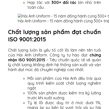
Hợp tác với
300+ đối tác
lớn nhỏ trên
toàn cầu.
Hải Anh Uniform - 15 năm đồng hành cùng 300+ tri
Chất lượng sản phẩm đạt chuẩn
ISO 9001:2015
Chất lượng luôn là yếu tố cốt lõi làm nên tên tuổi
của Hải Anh Uniform. Công ty tự hào đạt
chứng
nhận ISO 9001:2015
- Tiêu chuẩn quốc tế về quản
lý chất lượng, khẳng định hệ thống sản xuất và vận
hành đạt mức độ chuyên nghiệp cao nhất.
Mỗi sản phẩm của Hải Anh đều trải qua
quy trình kiểm soát chất lượng nghiêm
ngặt.
100% sản phẩm được kiểm tra kỹ lưỡng
trước khi xuất xưởng.
Tỷ lệ lỗi được duy trì ở mức dưới 1%,
mang lại sự bền bỉ vượt trội và sự hài