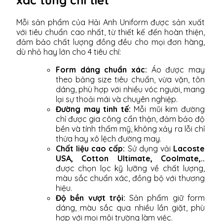
xác từng chi tiết
Mỗi sản phẩm của Hải Anh Uniform được sản xuất
với tiêu chuẩn cao nhất, từ thiết kế đến hoàn thiện,
đảm bảo chất lượng đồng đều cho mọi đơn hàng,
dù nhỏ hay lớn cho 4 tiêu chí:
Form dáng chuẩn xác:
Áo được may
theo bảng size tiêu chuẩn, vừa vặn, tôn
dáng, phù hợp với nhiều vóc người, mang
lại sự thoải mái và chuyên nghiệp.
Đường may tinh tế:
Mỗi mũi kim đường
chỉ được gia công cẩn thận, đảm bảo độ
bền và tính thẩm mỹ, không xảy ra lỗi chỉ
thừa hay xô lệch đường may.
Chất liệu cao cấp:
Sử dụng vải
Lacoste
USA, Cotton Ultimate, Coolmate,..
được chọn lọc kỹ lưỡng về chất lượng,
màu sắc chuẩn xác, đồng bộ với thương
hiệu.
Độ bền vượt trội:
Sản phẩm giữ form
dáng, màu sắc qua nhiều lần giặt, phù
hợp với mọi môi trường làm việc.