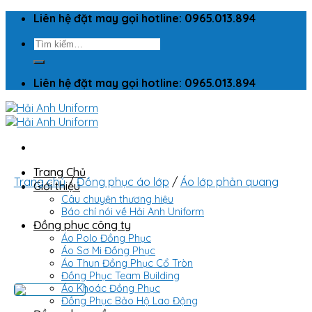
Skip
Liên hệ đặt may gọi hotline: 0965.013.894
to
Tìm
content
kiếm:
Liên hệ đặt may gọi hotline: 0965.013.894
Trang Chủ
Trang chủ
/
Đồng phục áo lớp
/
Áo lớp phản quang
Giới thiệu
Câu chuyện thương hiệu
Báo chí nói về Hải Anh Uniform
Đồng phục công ty
Áo Polo Đồng Phục
Áo Sơ Mi Đồng Phục
Áo Thun Đồng Phục Cổ Tròn
Đồng Phục Team Building
Áo Khoác Đồng Phục
Đồng Phục Bảo Hộ Lao Động