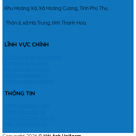
Khu Hoàng Xá, Xã Hoàng Cương, Tỉnh Phú Thọ.
Thôn 6, xã Hà Trung, tỉnh Thanh Hóa
LĨNH VỰC CHÍNH
Đồng phục doanh nghiệp
Đồng phục áo polo
Áo đồng phục sơ mi
Áo thun đồng phục
Áo thun team building
THÔNG TIN
Chính sách bảo mật
Chính sách đổi trả
Chính sách vận chuyển
Điều khoản dịch vụ
Copyright 2026 ©
Hải Anh Uniform