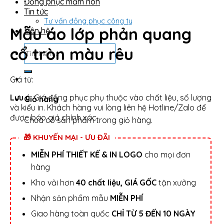
Đồng phục mầm non
Tin tức
Tư vấn đồng phục công ty
Mẫu áo lớp phản quang
Liên hệ
Tìm
cổ tròn màu rêu
kiếm:
Giá từ:
Lưu ý:
Giá đồng phục phụ thuộc vào chất liệu, số lượng
Giỏ hàng
và kiểu in. Khách hàng vui lòng liên hệ Hotline/Zalo để
được báo giá chính xác.
Chưa có sản phẩm trong giỏ hàng.
🎁 KHUYẾN MẠI - ƯU ĐÃI
MIỄN PHÍ THIẾT KẾ & IN LOGO
cho mọi đơn
hàng
Kho vải hơn
40 chất liệu, GIÁ GỐC
tận xưởng
Nhận sản phẩm mẫu
MIỄN PHÍ
Giao hàng toàn quốc
CHỈ TỪ 5 ĐẾN 10 NGÀY