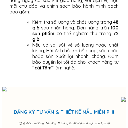
hàng ngay cả sau khi giao hàng, với dịch vụ hậu
mãi chu đáo và chính sách bảo hành minh bạch
bao gồm:
Kiểm tra số lượng và chất lượng trong
48
giờ
sau nhận hàng. Đơn hàng trên
100
sản phẩm
có thể nghiệm thu trong
72
giờ
.
Nếu có sai sót về số lượng hoặc chất
lượng, Hải Anh hỗ trợ bổ sung, sửa chữa
hoặc sản xuất lại nhanh chóng. Đảm
bảo quyền lợi tối đa cho khách hàng từ
“cái Tâm”
làm nghề.
ĐĂNG KÝ TƯ VẤN & THIẾT KẾ MẪU MIỄN PHÍ
(Quý khách vui lòng điền đầy đủ thông tin để nhận báo giá sau 2 phút!)