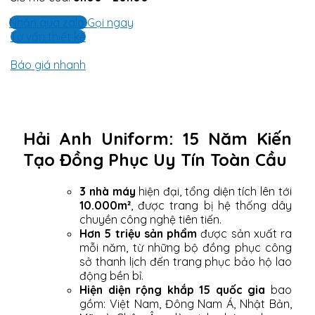
Nhắn qua zalo
Gọi ngay
Tư vấn thiết kế
Báo giá nhanh
Hải Anh Uniform: 15 Năm Kiến
Tạo Đồng Phục Uy Tín Toàn Cầu
3 nhà máy
hiện đại, tổng diện tích lên tới
10.000m²
, được trang bị hệ thống dây
chuyền công nghệ tiên tiến.
Hơn 5 triệu sản phẩm
được sản xuất ra
mỗi năm, từ những bộ đồng phục công
sở thanh lịch đến trang phục bảo hộ lao
động bền bỉ.
Hiện diện rộng khắp 15 quốc gia
bao
gồm: Việt Nam, Đông Nam Á, Nhật Bản,