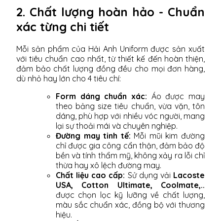
2. Chất lượng hoàn hảo - Chuẩn
xác từng chi tiết
Mỗi sản phẩm của Hải Anh Uniform được sản xuất
với tiêu chuẩn cao nhất, từ thiết kế đến hoàn thiện,
đảm bảo chất lượng đồng đều cho mọi đơn hàng,
dù nhỏ hay lớn cho 4 tiêu chí:
Form dáng chuẩn xác:
Áo được may
theo bảng size tiêu chuẩn, vừa vặn, tôn
dáng, phù hợp với nhiều vóc người, mang
lại sự thoải mái và chuyên nghiệp.
Đường may tinh tế:
Mỗi mũi kim đường
chỉ được gia công cẩn thận, đảm bảo độ
bền và tính thẩm mỹ, không xảy ra lỗi chỉ
thừa hay xô lệch đường may.
Chất liệu cao cấp:
Sử dụng vải
Lacoste
USA, Cotton Ultimate, Coolmate,..
được chọn lọc kỹ lưỡng về chất lượng,
màu sắc chuẩn xác, đồng bộ với thương
hiệu.