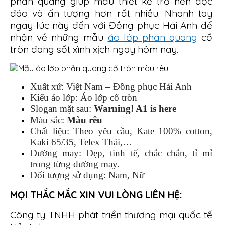
phản quang giúp mẫu thiết kế trở nên độc
đáo và ấn tượng hơn rất nhiều. Nhanh tay
ngay lúc này đến với Đồng phục Hải Anh để
nhận về những mẫu
áo lớp phản quang
cổ
tròn đang sốt xình xịch ngay hôm nay.
Xuất xứ: Việt Nam – Đồng phục Hải Anh
Kiểu áo lớp: Áo lớp cổ tròn
Slogan mặt sau:
Warning! A1 is here
Màu sắc:
Màu rêu
Chất liệu: Theo yêu cầu, Kate 100% cotton,
Kaki 65/35, Telex Thái,…
Đường may: Đẹp, tinh tế, chắc chắn, tỉ mỉ
trong từng đường may.
Đối tượng sử dụng: Nam, Nữ
MỌI THẮC MẮC XIN VUI LÒNG LIÊN HỆ:
Công ty TNHH phát triển thương mại quốc tế