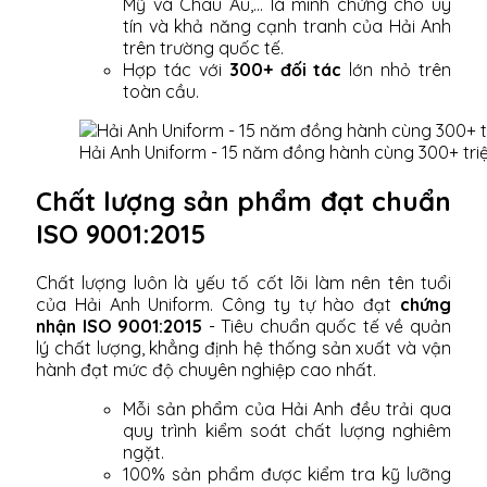
Mỹ và Châu Âu,... là minh chứng cho uy
tín và khả năng cạnh tranh của Hải Anh
trên trường quốc tế.
Hợp tác với
300+ đối tác
lớn nhỏ trên
toàn cầu.
Hải Anh Uniform - 15 năm đồng hành cùng 300+ tri
Chất lượng sản phẩm đạt chuẩn
ISO 9001:2015
Chất lượng luôn là yếu tố cốt lõi làm nên tên tuổi
của Hải Anh Uniform. Công ty tự hào đạt
chứng
nhận ISO 9001:2015
- Tiêu chuẩn quốc tế về quản
lý chất lượng, khẳng định hệ thống sản xuất và vận
hành đạt mức độ chuyên nghiệp cao nhất.
Mỗi sản phẩm của Hải Anh đều trải qua
quy trình kiểm soát chất lượng nghiêm
ngặt.
100% sản phẩm được kiểm tra kỹ lưỡng