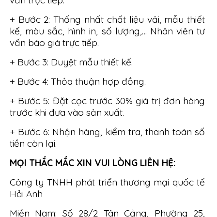
+ Bước 2: Thống nhất chất liệu vải, mẫu thiết
kế, màu sắc, hình in, số lượng,… Nhân viên tư
vấn báo giá trực tiếp.
+ Bước 3: Duyệt mẫu thiết kế.
+ Bước 4: Thỏa thuận hợp đồng.
+ Bước 5: Đặt cọc trước 30% giá trị đơn hàng
trước khi đưa vào sản xuất.
+ Bước 6: Nhận hàng, kiểm tra, thanh toán số
tiền còn lại.
MỌI THẮC MẮC XIN VUI LÒNG LIÊN HỆ:
Công ty TNHH phát triển thương mại quốc tế
Hải Anh
Miền Nam: Số 28/2 Tân Cảng, Phường 25,