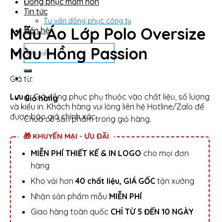
Đồng phục mầm non
Tin tức
Tư vấn đồng phục công ty
Mẫu Áo Lớp Polo Oversize
Liên hệ
Tìm
Màu Hồng Passion
kiếm:
Giá từ:
Lưu ý:
Giá đồng phục phụ thuộc vào chất liệu, số lượng
Giỏ hàng
và kiểu in. Khách hàng vui lòng liên hệ Hotline/Zalo để
được báo giá chính xác.
Chưa có sản phẩm trong giỏ hàng.
🎁 KHUYẾN MẠI - ƯU ĐÃI
MIỄN PHÍ THIẾT KẾ & IN LOGO
cho mọi đơn
hàng
Kho vải hơn
40 chất liệu, GIÁ GỐC
tận xưởng
Nhận sản phẩm mẫu
MIỄN PHÍ
Giao hàng toàn quốc
CHỈ TỪ 5 ĐẾN 10 NGÀY