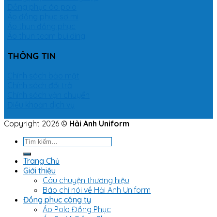
Đồng phục áo polo
Áo đồng phục sơ mi
Áo thun đồng phục
Áo thun team building
THÔNG TIN
Chính sách bảo mật
Chính sách đổi trả
Chính sách vận chuyển
Điều khoản dịch vụ
Copyright 2026 ©
Hải Anh Uniform
Tìm
kiếm:
Trang Chủ
Giới thiệu
Câu chuyện thương hiệu
Báo chí nói về Hải Anh Uniform
Đồng phục công ty
Áo Polo Đồng Phục