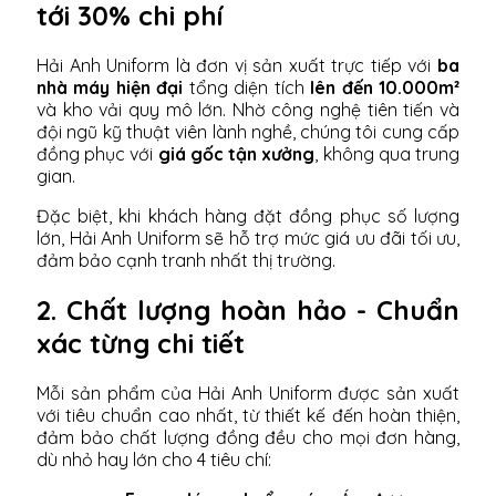
tới 30% chi phí
Hải Anh Uniform là đơn vị sản xuất trực tiếp với
ba
nhà máy hiện đại
tổng diện tích
lên đến 10.000m²
và kho vải quy mô lớn. Nhờ công nghệ tiên tiến và
đội ngũ kỹ thuật viên lành nghề, chúng tôi cung cấp
đồng phục với
giá gốc tận xưởng
, không qua trung
gian.
Đặc biệt, khi khách hàng đặt đồng phục số lượng
lớn, Hải Anh Uniform sẽ hỗ trợ mức giá ưu đãi tối ưu,
đảm bảo cạnh tranh nhất thị trường.
2. Chất lượng hoàn hảo - Chuẩn
xác từng chi tiết
Mỗi sản phẩm của Hải Anh Uniform được sản xuất
với tiêu chuẩn cao nhất, từ thiết kế đến hoàn thiện,
đảm bảo chất lượng đồng đều cho mọi đơn hàng,
dù nhỏ hay lớn cho 4 tiêu chí: