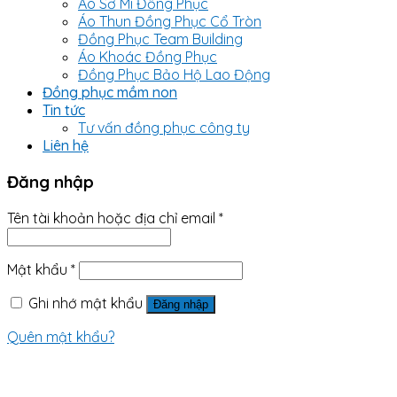
Áo Sơ Mi Đồng Phục
Áo Thun Đồng Phục Cổ Tròn
Đồng Phục Team Building
Áo Khoác Đồng Phục
Đồng Phục Bảo Hộ Lao Động
Đồng phục mầm non
Tin tức
Tư vấn đồng phục công ty
Liên hệ
Đăng nhập
Tên tài khoản hoặc địa chỉ email
*
Mật khẩu
*
Ghi nhớ mật khẩu
Đăng nhập
Quên mật khẩu?