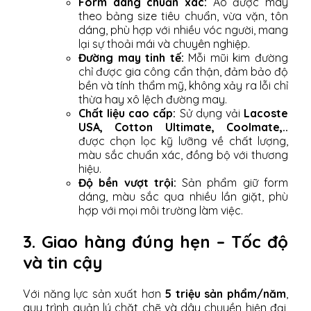
Form dáng chuẩn xác:
Áo được may
theo bảng size tiêu chuẩn, vừa vặn, tôn
dáng, phù hợp với nhiều vóc người, mang
lại sự thoải mái và chuyên nghiệp.
Đường may tinh tế:
Mỗi mũi kim đường
chỉ được gia công cẩn thận, đảm bảo độ
bền và tính thẩm mỹ, không xảy ra lỗi chỉ
thừa hay xô lệch đường may.
Chất liệu cao cấp:
Sử dụng vải
Lacoste
USA, Cotton Ultimate, Coolmate,..
được chọn lọc kỹ lưỡng về chất lượng,
màu sắc chuẩn xác, đồng bộ với thương
hiệu.
Độ bền vượt trội:
Sản phẩm giữ form
dáng, màu sắc qua nhiều lần giặt, phù
hợp với mọi môi trường làm việc.
3. Giao hàng đúng hẹn – Tốc độ
và tin cậy
Với năng lực sản xuất hơn
5 triệu sản phẩm/năm
,
quy trình quản lý chặt chẽ và dây chuyền hiện đại,