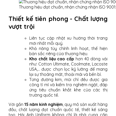
Thương hiệu đạt chuẩn, nhận chứng nhận ISO 9001
Thiết kế tiên phong - Chất lượng
vượt trội
Liên tục cập nhật xu hướng thời trang
mới nhất mỗi quý.
Khả năng tùy chỉnh linh hoạt, thể hiện
bản sắc riêng của thương hiệu.
Kho chất liệu cao cấp
hơn 40 dòng vải
như: Cotton Ultimate, Coolmate, Lacoste
USA,... được chọn lọc kỹ lưỡng để mang
lại sự thoáng mát, thoải mái và bền bỉ.
Từng đường kim, mũi chỉ đều được gia
công tỉ mỉ và kiểm tra nghiêm ngặt, đáp
ứng tiêu chuẩn khắt khe của các thị
trường quốc tế.
Với gần
15 năm kinh nghiệm
, quy mô sản xuất hàng
đầu, chất lượng đạt chuẩn quốc tế, thiết kế sáng
tạo, Hải Anh Uniform không chỉ là nhà cung cấp