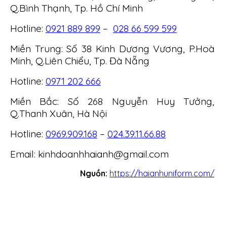
Q.Bình Thạnh, Tp. Hồ Chí Minh
Hotline:
0921 889 899
–
028 66 599 599
Miền Trung: Số 38 Kinh Dương Vương, P.Hoà
Minh, Q.Liên Chiểu, Tp. Đà Nẵng
Hotline:
0971 202 666
Miền Bắc: Số 268 Nguyễn Huy Tưởng,
Q.Thanh Xuân, Hà Nội
Hotline:
0969.909.168
–
024.39.11.66.88
Email: kinhdoanhhaianh@gmail.com
Nguồn:
https://haianhuniform.com/