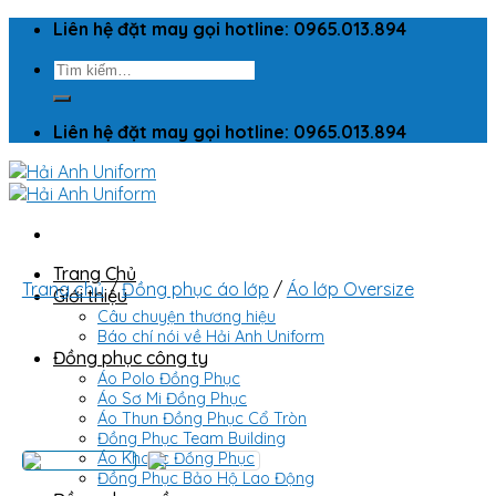
Skip
Liên hệ đặt may gọi hotline: 0965.013.894
to
Tìm
content
kiếm:
Liên hệ đặt may gọi hotline: 0965.013.894
Trang Chủ
Trang chủ
/
Đồng phục áo lớp
/
Áo lớp Oversize
Giới thiệu
Câu chuyện thương hiệu
Báo chí nói về Hải Anh Uniform
Đồng phục công ty
Áo Polo Đồng Phục
Áo Sơ Mi Đồng Phục
Áo Thun Đồng Phục Cổ Tròn
Đồng Phục Team Building
Áo Khoác Đồng Phục
Đồng Phục Bảo Hộ Lao Động