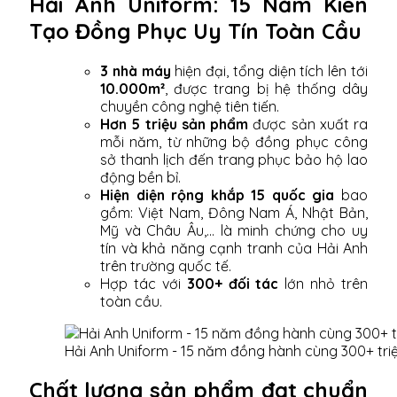
Hải Anh Uniform: 15 Năm Kiến
Tạo Đồng Phục Uy Tín Toàn Cầu
3 nhà máy
hiện đại, tổng diện tích lên tới
10.000m²
, được trang bị hệ thống dây
chuyền công nghệ tiên tiến.
Hơn 5 triệu sản phẩm
được sản xuất ra
mỗi năm, từ những bộ đồng phục công
sở thanh lịch đến trang phục bảo hộ lao
động bền bỉ.
Hiện diện rộng khắp 15 quốc gia
bao
gồm: Việt Nam, Đông Nam Á, Nhật Bản,
Mỹ và Châu Âu,... là minh chứng cho uy
tín và khả năng cạnh tranh của Hải Anh
trên trường quốc tế.
Hợp tác với
300+ đối tác
lớn nhỏ trên
toàn cầu.
Hải Anh Uniform - 15 năm đồng hành cùng 300+ tri
Chất lượng sản phẩm đạt chuẩn