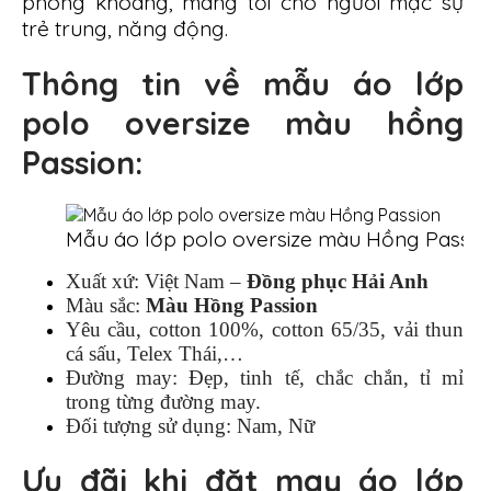
phóng khoáng, mang tới cho người mặc sự
trẻ trung, năng động.
Thông tin về mẫu áo lớp
polo
oversize
màu hồng
Passion:
Mẫu áo lớp polo oversize màu Hồng Passio
Xuất xứ: Việt Nam –
Đồng phục Hải Anh
Màu sắc:
Màu Hồng Passion
Yêu cầu, cotton 100%, cotton 65/35, vải thun
cá sấu, Telex Thái,…
Đường may: Đẹp, tinh tế, chắc chắn, tỉ mỉ
trong từng đường may.
Đối tượng sử dụng: Nam, Nữ
Ưu đãi khi đặt may áo lớp