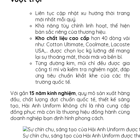
Liên tục cập nhật xu hướng thời trang
mới nhất mỗi quý.
Khả năng tùy chỉnh linh hoạt, thể hiện
bản sắc riêng của thương hiệu.
Kho chất liệu cao cấp
hơn 40 dòng vải
như: Cotton Ultimate, Coolmate, Lacoste
USA,... được chọn lọc kỹ lưỡng để mang
lại sự thoáng mát, thoải mái và bền bỉ.
Từng đường kim, mũi chỉ đều được gia
công tỉ mỉ và kiểm tra nghiêm ngặt, đáp
ứng tiêu chuẩn khắt khe của các thị
trường quốc tế.
Với gần
15 năm kinh nghiệm
, quy mô sản xuất hàng
đầu, chất lượng đạt chuẩn quốc tế, thiết kế sáng
tạo, Hải Anh Uniform không chỉ là nhà cung cấp
đồng phục mà còn là thương hiệu đồng hành cùng
doanh nghiệp bạn định hình phong cách.
Sự chỉn chu, sáng tạo của Hải Anh Uniform được th