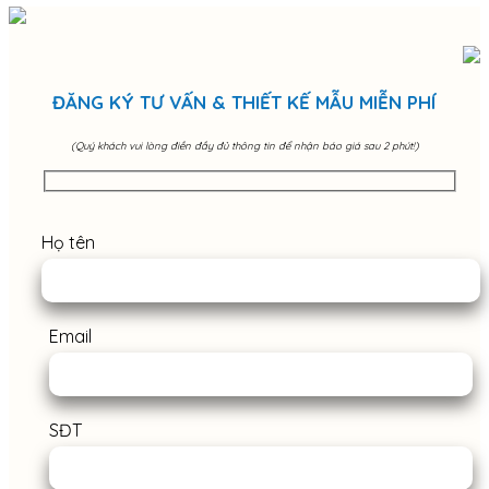
ĐĂNG KÝ TƯ VẤN & THIẾT KẾ MẪU MIỄN PHÍ
(Quý khách vui lòng điền đầy đủ thông tin để nhận báo giá sau 2 phút!)
Họ tên
Email
SĐT