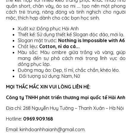
thể kết hợp với nhiều kiểu trang phục khác nhau như
quần short, chân váy, áo sơ mi …. tạo nên một phong
cách trẻ trung, năng động và tinh nghịch cho người
mặc, thích hợp dành cho các bạn học sinh.
Xuất xứ: Đồng phục Hải Anh
Thiết kế: Sử dụng thiết kế Slogan độc đáo, mới lạ.
Slogan mặt trước:
Nothing is Impossible with A6
Chất liệu
: Cotton, nỉ da cá….
Màu sắc: Màu ombre giữa trắng và vàng, giúp
mang đến sự phá cách mới trong lĩnh vực áo
đồng phục lớp.
Đường may áo: Đẹp, tỉ mỉ, chắc chắn, khéo léo.
Đối tượng sử dụng: Nam, Nữ
MỌI THẮC MẮC XIN VUI LÒNG LIÊN HỆ:
Công ty TNHH phát triển thương mại quốc tế Hải Anh
Địa chỉ: 268 Nguyễn Huy Tưởng – Thanh Xuân – Hà Nội
Hotline:
0969.909.168
Email: kinhdoanhhaianh@gmail.com.