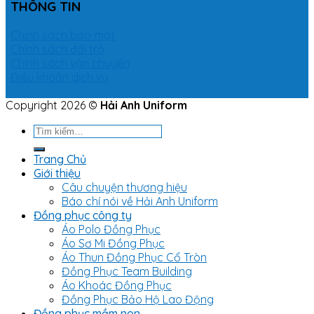
THÔNG TIN
Chính sách bảo mật
Chính sách đổi trả
Chính sách vận chuyển
Điều khoản dịch vụ
Copyright 2026 ©
Hải Anh Uniform
Tìm
kiếm:
Trang Chủ
Giới thiệu
Câu chuyện thương hiệu
Báo chí nói về Hải Anh Uniform
Đồng phục công ty
Áo Polo Đồng Phục
Áo Sơ Mi Đồng Phục
Áo Thun Đồng Phục Cổ Tròn
Đồng Phục Team Building
Áo Khoác Đồng Phục
Đồng Phục Bảo Hộ Lao Động
Đồng phục mầm non