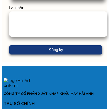
Lời nhắn
CÔNG TY CỔ PHẦN XUẤT NHẬP KHẨU MAY HẢI ANH
TRỤ SỞ CHÍNH