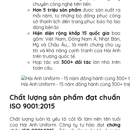
chuyền công nghệ tiên tiến.
Hơn 5 triệu sản phẩm
được sản xuất ra
mỗi năm, từ những bộ đồng phục công
sở thanh lịch đến trang phục bảo hộ lao
động bền bỉ.
Hiện diện rộng khắp 15 quốc gia
bao
gồm: Việt Nam, Đông Nam Á, Nhật Bản,
Mỹ và Châu Âu,... là minh chứng cho uy
tín và khả năng cạnh tranh của Hải Anh
trên trường quốc tế.
Hợp tác với
300+ đối tác
lớn nhỏ trên
toàn cầu.
Hải Anh Uniform - 15 năm đồng hành cùng 300+ tri
Chất lượng sản phẩm đạt chuẩn
ISO 9001:2015
Chất lượng luôn là yếu tố cốt lõi làm nên tên tuổi
của Hải Anh Uniform. Công ty tự hào đạt
chứng