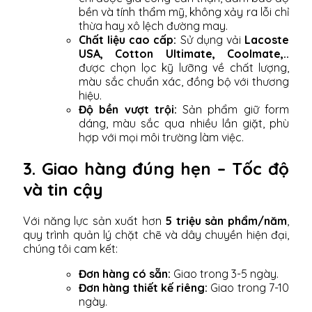
bền và tính thẩm mỹ, không xảy ra lỗi chỉ
thừa hay xô lệch đường may.
Chất liệu cao cấp:
Sử dụng vải
Lacoste
USA, Cotton Ultimate, Coolmate,..
được chọn lọc kỹ lưỡng về chất lượng,
màu sắc chuẩn xác, đồng bộ với thương
hiệu.
Độ bền vượt trội:
Sản phẩm giữ form
dáng, màu sắc qua nhiều lần giặt, phù
hợp với mọi môi trường làm việc.
3. Giao hàng đúng hẹn – Tốc độ
và tin cậy
Với năng lực sản xuất hơn
5 triệu sản phẩm/năm
,
quy trình quản lý chặt chẽ và dây chuyền hiện đại,
chúng tôi cam kết:
Đơn hàng có sẵn:
Giao trong 3-5 ngày.
Đơn hàng thiết kế riêng:
Giao trong 7-10
ngày.