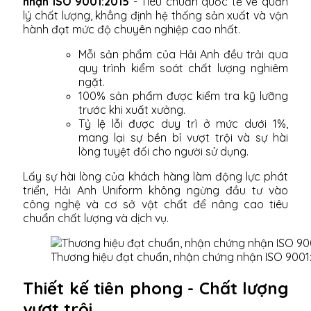
nhận ISO 9001:2015
- Tiêu chuẩn quốc tế về quản
lý chất lượng, khẳng định hệ thống sản xuất và vận
hành đạt mức độ chuyên nghiệp cao nhất.
Mỗi sản phẩm của Hải Anh đều trải qua
quy trình kiểm soát chất lượng nghiêm
ngặt.
100% sản phẩm được kiểm tra kỹ lưỡng
trước khi xuất xưởng.
Tỷ lệ lỗi được duy trì ở mức dưới 1%,
mang lại sự bền bỉ vượt trội và sự hài
lòng tuyệt đối cho người sử dụng.
Lấy sự hài lòng của khách hàng làm động lực phát
triển, Hải Anh Uniform không ngừng đầu tư vào
công nghệ và cơ sở vật chất để nâng cao tiêu
chuẩn chất lượng và dịch vụ.
Thương hiệu đạt chuẩn, nhận chứng nhận ISO 9001
Thiết kế tiên phong - Chất lượng
vượt trội