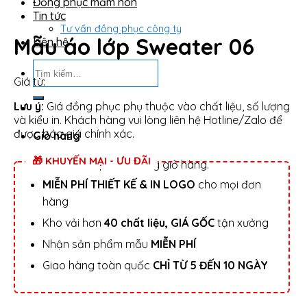
Đồng phục mầm non
Tin tức
Tư vấn đồng phục công ty
Mẫu áo lớp Sweater 06
Liên hệ
Tìm
kiếm:
Giá từ:
Lưu ý:
Giá đồng phục phụ thuộc vào chất liệu, số lượng
và kiểu in. Khách hàng vui lòng liên hệ Hotline/Zalo để
được báo giá chính xác.
Giỏ hàng
🎁 KHUYẾN MẠI - ƯU ĐÃI
Chưa có sản phẩm trong giỏ hàng.
MIỄN PHÍ THIẾT KẾ & IN LOGO
cho mọi đơn
hàng
Kho vải hơn
40 chất liệu, GIÁ GỐC
tận xưởng
Nhận sản phẩm mẫu
MIỄN PHÍ
Giao hàng toàn quốc
CHỈ TỪ 5 ĐẾN 10 NGÀY