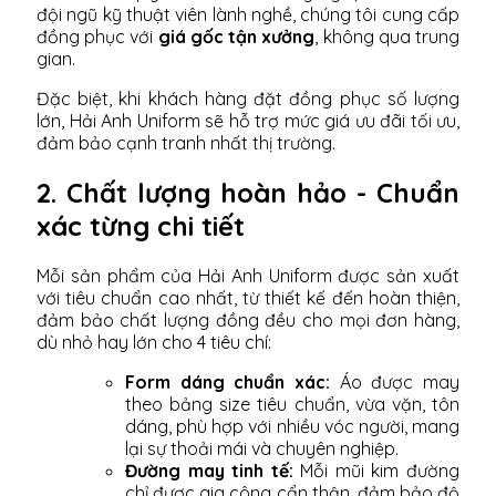
đội ngũ kỹ thuật viên lành nghề, chúng tôi cung cấp
đồng phục với
giá gốc tận xưởng
, không qua trung
gian.
Đặc biệt, khi khách hàng đặt đồng phục số lượng
lớn, Hải Anh Uniform sẽ hỗ trợ mức giá ưu đãi tối ưu,
đảm bảo cạnh tranh nhất thị trường.
2. Chất lượng hoàn hảo - Chuẩn
xác từng chi tiết
Mỗi sản phẩm của Hải Anh Uniform được sản xuất
với tiêu chuẩn cao nhất, từ thiết kế đến hoàn thiện,
đảm bảo chất lượng đồng đều cho mọi đơn hàng,
dù nhỏ hay lớn cho 4 tiêu chí:
Form dáng chuẩn xác:
Áo được may
theo bảng size tiêu chuẩn, vừa vặn, tôn
dáng, phù hợp với nhiều vóc người, mang
lại sự thoải mái và chuyên nghiệp.
Đường may tinh tế:
Mỗi mũi kim đường
chỉ được gia công cẩn thận, đảm bảo độ