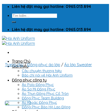
Skip
Liên hệ đặt may gọi hotline: 0965.013.894
to
Tìm
content
kiếm:
Liên hệ đặt may gọi hotline: 0965.013.894
Trang Chủ
Trang chủ
/
Đồng phục áo lớp
/
Áo lớp Sweater
Giới thiệu
Câu chuyện thương hiệu
Báo chí nói về Hải Anh Uniform
Đồng phục công ty
Áo Polo Đồng Phục
Áo Sơ Mi Đồng Phục
Áo Thun Đồng Phục Cổ Tròn
Đồng Phục Team Building
Áo Khoác Đồng Phục
Đồng Phục Bảo Hộ Lao Động