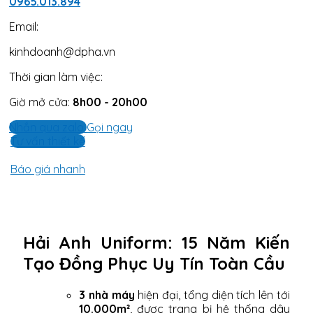
0965.013.894
Email:
kinhdoanh@dpha.vn
Thời gian làm việc:
Giờ mở cửa:
8h00 - 20h00
Nhắn qua zalo
Gọi ngay
Tư vấn thiết kế
Báo giá nhanh
Hải Anh Uniform: 15 Năm Kiến
Tạo Đồng Phục Uy Tín Toàn Cầu
3 nhà máy
hiện đại, tổng diện tích lên tới
10.000m²
, được trang bị hệ thống dây