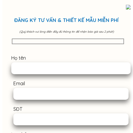
ĐĂNG KÝ TƯ VẤN & THIẾT KẾ MẪU MIỄN PHÍ
(Quý khách vui lòng điền đầy đủ thông tin để nhận báo giá sau 2 phút!)
Họ tên
Email
SĐT