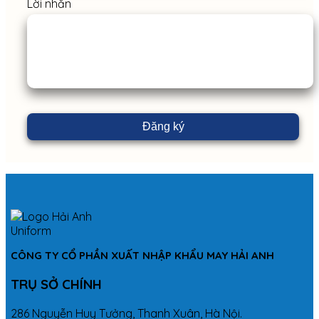
Lời nhắn
CÔNG TY CỔ PHẦN XUẤT NHẬP KHẨU MAY HẢI ANH
TRỤ SỞ CHÍNH
286 Nguyễn Huy Tưởng, Thanh Xuân, Hà Nội.