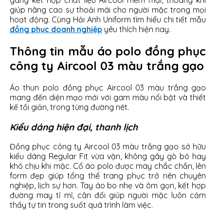
gàng kết hợp chất liệu Aircool mềm mại, thoáng khí
giúp nâng cao sự thoải mái cho người mặc trong mọi
hoạt động. Cùng Hải Anh Uniform tìm hiểu chi tiết mẫu
đồng phục doanh nghiệp
yêu thích hiện nay.
Thông tin mẫu áo polo đồng phục
công ty Aircool 03 màu trắng gạo
Áo thun polo đồng phục Aircool 03 màu trắng gạo
mang đến diện mạo mới với gam màu nổi bật và thiết
kế tối giản, trong từng đường nét.
Kiểu dáng hiện đại, thanh lịch
Đồng phục công ty Aircool 03 màu trắng gạo sở hữu
kiểu dáng Regular Fit vừa vặn, không gây gò bó hay
khó chịu khi mặc. Cổ áo polo được may chắc chắn, lên
form đẹp giúp tổng thể trang phục trở nên chuyên
nghiệp, lịch sự hơn. Tay áo bo nhẹ và ôm gọn, kết hợp
đường may tỉ mỉ, cân đối giúp người mặc luôn cảm
thấy tự tin trong suốt quá trình làm việc.