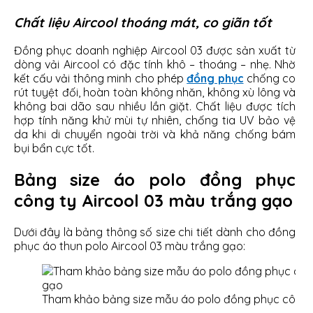
Chất liệu Aircool thoáng mát, co giãn tốt
Đồng phục doanh nghiệp Aircool 03 được sản xuất từ
dòng vải Aircool có đặc tính khô – thoáng – nhẹ. Nhờ
kết cấu vải thông minh cho phép
đồng phục
chống co
rút tuyệt đối, hoàn toàn không nhăn, không xù lông và
không bai dão sau nhiều lần giặt. Chất liệu được tích
hợp tính năng khử mùi tự nhiên, chống tia UV bảo vệ
da khi di chuyển ngoài trời và khả năng chống bám
bụi bẩn cực tốt.
Bảng size áo polo đồng phục
công ty Aircool 03 màu trắng gạo
Dưới đây là bảng thông số size chi tiết dành cho đồng
phục áo thun polo Aircool 03 màu trắng gạo:
Tham khảo bảng size mẫu áo polo đồng phục công t