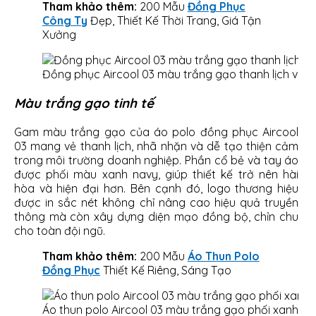
Tham khảo thêm:
200 Mẫu
Đồng Phục
Công Ty
Đẹp, Thiết Kế Thời Trang, Giá Tận
Xưởng
Đồng phục Aircool 03 màu trắng gạo thanh lịch và 
Màu trắng gạo tinh tế
Gam màu trắng gạo của áo polo đồng phục Aircool
03 mang vẻ thanh lịch, nhã nhặn và dễ tạo thiện cảm
trong môi trường doanh nghiệp. Phần cổ bẻ và tay áo
được phối màu xanh navy, giúp thiết kế trở nên hài
hòa và hiện đại hơn. Bên cạnh đó, logo thương hiệu
được in sắc nét không chỉ nâng cao hiệu quả truyền
thông mà còn xây dựng diện mạo đồng bộ, chỉn chu
cho toàn đội ngũ.
Tham khảo thêm:
200 Mẫu
Áo Thun Polo
Đồng Phục
Thiết Kế Riêng, Sáng Tạo
Áo thun polo Aircool 03 màu trắng gạo phối xanh na