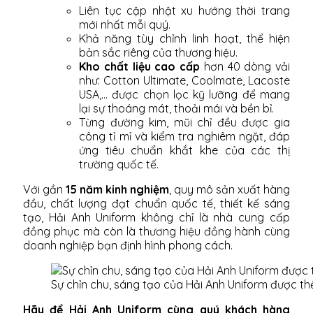
Liên tục cập nhật xu hướng thời trang
mới nhất mỗi quý.
Khả năng tùy chỉnh linh hoạt, thể hiện
bản sắc riêng của thương hiệu.
Kho chất liệu cao cấp
hơn 40 dòng vải
như: Cotton Ultimate, Coolmate, Lacoste
USA,... được chọn lọc kỹ lưỡng để mang
lại sự thoáng mát, thoải mái và bền bỉ.
Từng đường kim, mũi chỉ đều được gia
công tỉ mỉ và kiểm tra nghiêm ngặt, đáp
ứng tiêu chuẩn khắt khe của các thị
trường quốc tế.
Với gần
15 năm kinh nghiệm
, quy mô sản xuất hàng
đầu, chất lượng đạt chuẩn quốc tế, thiết kế sáng
tạo, Hải Anh Uniform không chỉ là nhà cung cấp
đồng phục mà còn là thương hiệu đồng hành cùng
doanh nghiệp bạn định hình phong cách.
Sự chỉn chu, sáng tạo của Hải Anh Uniform được th
Hãy để Hải Anh Uniform cùng quý khách hàng