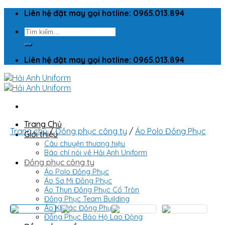
Skip
Liên hệ đặt may gọi hotline: 0965.013.894
to
Tìm
content
kiếm:
Liên hệ đặt may gọi hotline: 0965.013.894
Trang Chủ
Trang chủ
/
Đồng phục công ty
/
Áo Polo Đồng Phục
Giới thiệu
Câu chuyện thương hiệu
Báo chí nói về Hải Anh Uniform
Đồng phục công ty
Áo Polo Đồng Phục
Áo Sơ Mi Đồng Phục
Áo Thun Đồng Phục Cổ Tròn
Đồng Phục Team Building
Áo Khoác Đồng Phục
Đồng Phục Bảo Hộ Lao Động