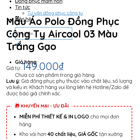
Đồng phục mầm non
Tin tức
Tư vấn đồng phục công ty
Mẫu Áo Polo Đồng Phục
Liên hệ
Tìm
Công Ty Aircool 03 Màu
kiếm:
Trắng Gạo
Giỏ hàng
149.000
₫
Giá từ:
Chưa có sản phẩm trong giỏ hàng.
Lưu ý:
Giá đồng phục phụ thuộc vào chất liệu, số lượng
và kiểu in. Khách hàng vui lòng liên hệ Hotline/Zalo để
được báo giá chính xác.
🎁 KHUYẾN MẠI - ƯU ĐÃI
MIỄN PHÍ THIẾT KẾ & IN LOGO
cho mọi đơn
hàng
Kho vải hơn
40 chất liệu, GIÁ GỐC
tận xưởng