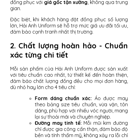
đồng phục với
giá gốc tận xưởng
, không qua trung
gian.
Đặc biệt, khi khách hàng đặt đồng phục số lượng
lớn, Hải Anh Uniform sẽ hỗ trợ mức giá ưu đãi tối ưu,
đảm bảo cạnh tranh nhất thị trường.
2. Chất lượng hoàn hảo - Chuẩn
xác từng chi tiết
Mỗi sản phẩm của Hải Anh Uniform được sản xuất
với tiêu chuẩn cao nhất, từ thiết kế đến hoàn thiện,
đảm bảo chất lượng đồng đều cho mọi đơn hàng,
dù nhỏ hay lớn cho 4 tiêu chí:
Form dáng chuẩn xác:
Áo được may
theo bảng size tiêu chuẩn, vừa vặn, tôn
dáng, phù hợp với nhiều vóc người, mang
lại sự thoải mái và chuyên nghiệp.
Đường may tinh tế:
Mỗi mũi kim đường
chỉ được gia công cẩn thận, đảm bảo độ
bền và tính thẩm mỹ, không xảy ra lỗi chỉ