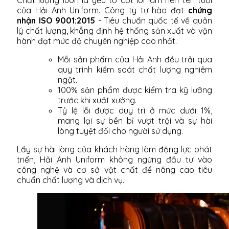
của Hải Anh Uniform. Công ty tự hào đạt
chứng
nhận ISO 9001:2015
- Tiêu chuẩn quốc tế về quản
lý chất lượng, khẳng định hệ thống sản xuất và vận
hành đạt mức độ chuyên nghiệp cao nhất.
Mỗi sản phẩm của Hải Anh đều trải qua
quy trình kiểm soát chất lượng nghiêm
ngặt.
100% sản phẩm được kiểm tra kỹ lưỡng
trước khi xuất xưởng.
Tỷ lệ lỗi được duy trì ở mức dưới 1%,
mang lại sự bền bỉ vượt trội và sự hài
lòng tuyệt đối cho người sử dụng.
Lấy sự hài lòng của khách hàng làm động lực phát
triển, Hải Anh Uniform không ngừng đầu tư vào
công nghệ và cơ sở vật chất để nâng cao tiêu
chuẩn chất lượng và dịch vụ.