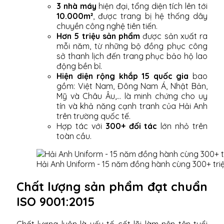
3 nhà máy
hiện đại, tổng diện tích lên tới
10.000m²
, được trang bị hệ thống dây
chuyền công nghệ tiên tiến.
Hơn 5 triệu sản phẩm
được sản xuất ra
mỗi năm, từ những bộ đồng phục công
sở thanh lịch đến trang phục bảo hộ lao
động bền bỉ.
Hiện diện rộng khắp 15 quốc gia
bao
gồm: Việt Nam, Đông Nam Á, Nhật Bản,
Mỹ và Châu Âu,... là minh chứng cho uy
tín và khả năng cạnh tranh của Hải Anh
trên trường quốc tế.
Hợp tác với
300+ đối tác
lớn nhỏ trên
toàn cầu.
Hải Anh Uniform - 15 năm đồng hành cùng 300+ tri
Chất lượng sản phẩm đạt chuẩn
ISO 9001:2015
Chất lượng luôn là yếu tố cốt lõi làm nên tên tuổi