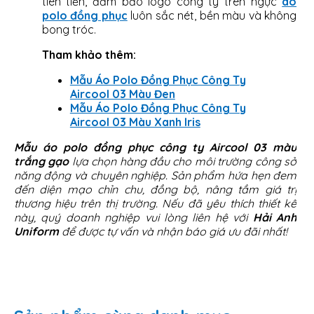
tiên tiến, đảm bảo logo công ty trên ngực
áo
polo đồng phục
luôn sắc nét, bền màu và không
bong tróc.
Tham khảo thêm:
Mẫu Áo Polo Đồng Phục Công Ty
Aircool 03 Màu Đen
Mẫu Áo Polo Đồng Phục Công Ty
Aircool 03 Màu Xanh Iris
Mẫu áo polo đồng phục công ty Aircool 03 màu
trắng gạo
lựa chọn hàng đầu cho môi trường công sở
năng động và chuyên nghiệp. Sản phẩm hứa hẹn đem
đến diện mạo chỉn chu, đồng bộ, nâng tầm giá trị
thương hiệu trên thị trường. Nếu đã yêu thích thiết kế
này, quý doanh nghiệp vui lòng liên hệ với
Hải Anh
Uniform
để được tự vấn và nhận báo giá ưu đãi nhất!