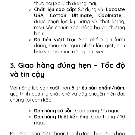
thừa hay xô lệch đường may.
Chất liệu cao cấp:
Sử dụng vải
Lacoste
USA, Cotton Ultimate, Coolmate,..
được chọn lọc kỹ lưỡng về chất lượng,
màu sắc chuẩn xác, đồng bộ với thương
hiệu.
Độ bền vượt trội:
Sản phẩm giữ form
dáng, màu sắc qua nhiều lần giặt, phù
hợp với mọi môi trường làm việc.
3. Giao hàng đúng hẹn – Tốc độ
và tin cậy
Với năng lực sản xuất hơn
5 triệu sản phẩm/năm
,
quy trình quản lý chặt chẽ và dây chuyền hiện đại,
chúng tôi cam kết:
Đơn hàng có sẵn:
Giao trong 3-5 ngày.
Đơn hàng thiết kế riêng:
Giao trong 7-10
ngày.
Mọi đơn hàng được hoàn thành đúng hạn, đảm bảo