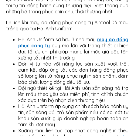
tôi tự tin đồng hành cùng thương hiệu Việt thông qua
những bộ trang phục chỉn chu, thời thượng nhất.
Lợi ích khi may áo đồng phục công ty Aircool 03 màu
trắng gạo tại Hải Anh Uniform:
Hải Anh Uniform sở hữu 3 nhà máy
may áo đồng
phục công ty
quy mô lớn với trang thiết bị hiện
đại, tối ưu chi phí giúp mang lại mức giá gốc tận
xưởng tốt nhất thị trường.
Đơn vị tự hào với năng lực sản xuất vượt trội,
cam kết đáp ứng tốt các đơn hàng đồng phục
số lượng lớn từ hàng chục nghìn sản phẩm, đảm
bảo chất lượng đồng đều tối ưu.
Đội ngũ thiết kế tại Hải Anh luôn sẵn sàng hỗ trợ
lên mẫu theo yêu cầu miễn phí, tinh chỉnh chuẩn
xác dựa trên bộ nhận diện thương hiệu.
Hải Anh Uniform áp dụng chính sách bảo hành uy
tín, sẵn sàng đổi trả sản phẩm nếu có sai sót từ
khâu sản xuất giúp doanh nghiệp hoàn toàn an
tâm khi đặt may.
Xưởng may liên tục cập nhật công nghệ in thêu