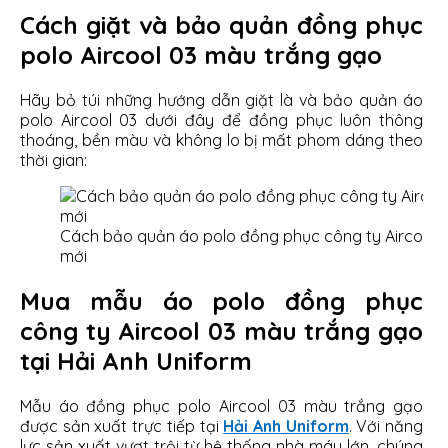
Cách giặt và bảo quản đồng phục
polo Aircool 03 màu trắng gạo
Hãy bỏ túi những hướng dẫn giặt là và bảo quản áo
polo Aircool 03 dưới đây để đồng phục luôn thông
thoáng, bền màu và không lo bị mất phom dáng theo
thời gian:
Cách bảo quản áo polo đồng phục công ty Aircool 
mới
Mua mẫu áo polo đồng phục
công ty Aircool 03 màu trắng gạo
tại Hải Anh Uniform
Mẫu áo đồng phục polo Aircool 03 màu trắng gạo
được sản xuất trực tiếp tại
Hải Anh Uniform
. Với năng
lực sản xuất vượt trội từ hệ thống nhà máy lớn, chúng