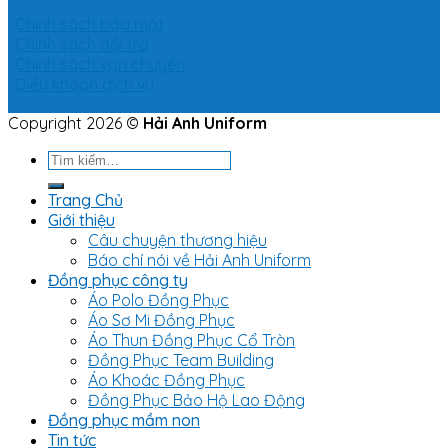
Chính sách bảo mật
Chính sách đổi trả
Chính sách vận chuyển
Điều khoản dịch vụ
Copyright 2026 ©
Hải Anh Uniform
Tìm
kiếm:
Trang Chủ
Giới thiệu
Câu chuyện thương hiệu
Báo chí nói về Hải Anh Uniform
Đồng phục công ty
Áo Polo Đồng Phục
Áo Sơ Mi Đồng Phục
Áo Thun Đồng Phục Cổ Tròn
Đồng Phục Team Building
Áo Khoác Đồng Phục
Đồng Phục Bảo Hộ Lao Động
Đồng phục mầm non
Tin tức