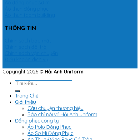
Áo đồng phục sơ mi
Áo thun đồng phục
Áo thun team building
THÔNG TIN
Chính sách bảo mật
Chính sách đổi trả
Chính sách vận chuyển
Điều khoản dịch vụ
Copyright 2026 ©
Hải Anh Uniform
Tìm
kiếm:
Trang Chủ
Giới thiệu
Câu chuyện thương hiệu
Báo chí nói về Hải Anh Uniform
Đồng phục công ty
Áo Polo Đồng Phục
Áo Sơ Mi Đồng Phục
Áo Thun Đồng Phục Cổ Tròn