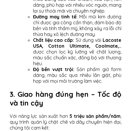
dáng, phù hợp với nhiều vóc người, mang
lại sự thoải mái và chuyên nghiệp.
Đường may tinh tế:
Mỗi mũi kim đường
chỉ được gia công cẩn thận, đảm bảo độ
bền và tính thẩm mỹ, không xảy ra lỗi chỉ
thừa hay xô lệch đường may.
Chất liệu cao cấp:
Sử dụng vải
Lacoste
USA, Cotton Ultimate, Coolmate,..
được chọn lọc kỹ lưỡng về chất lượng,
màu sắc chuẩn xác, đồng bộ với thương
hiệu.
Độ bền vượt trội:
Sản phẩm giữ form
dáng, màu sắc qua nhiều lần giặt, phù
hợp với mọi môi trường làm việc.
3. Giao hàng đúng hẹn – Tốc độ
và tin cậy
Với năng lực sản xuất hơn
5 triệu sản phẩm/năm
,
quy trình quản lý chặt chẽ và dây chuyền hiện đại,
chúng tôi cam kết: