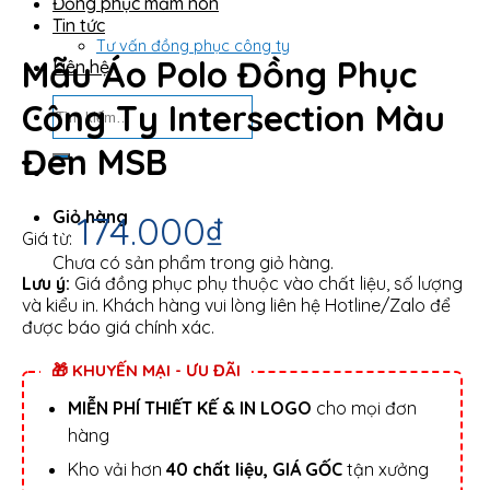
Đồng phục mầm non
Tin tức
Tư vấn đồng phục công ty
Mẫu Áo Polo Đồng Phục
Liên hệ
Tìm
Công Ty Intersection Màu
kiếm:
Đen MSB
Giỏ hàng
174.000
₫
Giá từ:
Chưa có sản phẩm trong giỏ hàng.
Lưu ý:
Giá đồng phục phụ thuộc vào chất liệu, số lượng
và kiểu in. Khách hàng vui lòng liên hệ Hotline/Zalo để
được báo giá chính xác.
🎁 KHUYẾN MẠI - ƯU ĐÃI
MIỄN PHÍ THIẾT KẾ & IN LOGO
cho mọi đơn
hàng
Kho vải hơn
40 chất liệu, GIÁ GỐC
tận xưởng