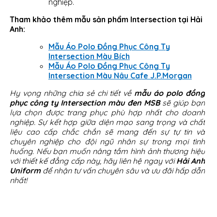
nghiệp.
Tham khảo thêm mẫu sản phẩm Intersection tại Hải
Anh:
Mẫu Áo Polo Đồng Phục Công Ty
Intersection Màu Bích
Mẫu Áo Polo Đồng Phục Công Ty
Intersection Màu Nâu Cafe J.P.Morgan
Hy vọng những chia sẻ chi tiết về
mẫu áo polo đồng
phục công ty Intersection màu đen MSB
sẽ giúp bạn
lựa chọn được trang phục phù hợp nhất cho doanh
nghiệp. Sự kết hợp giữa diện mạo sang trọng và chất
liệu cao cấp chắc chắn sẽ mang đến sự tự tin và
chuyên nghiệp cho đội ngũ nhân sự trong mọi tình
huống. Nếu bạn muốn nâng tầm hình ảnh thương hiệu
với thiết kế đẳng cấp này, hãy liên hệ ngay với
Hải Anh
Uniform
để nhận tư vấn chuyên sâu và ưu đãi hấp dẫn
nhất!