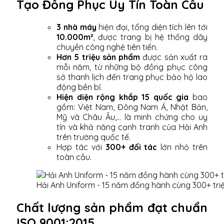
Tạo Đồng Phục Uy Tín Toàn Cầu
3 nhà máy
hiện đại, tổng diện tích lên tới
10.000m²
, được trang bị hệ thống dây
chuyền công nghệ tiên tiến.
Hơn 5 triệu sản phẩm
được sản xuất ra
mỗi năm, từ những bộ đồng phục công
sở thanh lịch đến trang phục bảo hộ lao
động bền bỉ.
Hiện diện rộng khắp 15 quốc gia
bao
gồm: Việt Nam, Đông Nam Á, Nhật Bản,
Mỹ và Châu Âu,... là minh chứng cho uy
tín và khả năng cạnh tranh của Hải Anh
trên trường quốc tế.
Hợp tác với
300+ đối tác
lớn nhỏ trên
toàn cầu.
Hải Anh Uniform - 15 năm đồng hành cùng 300+ tri
Chất lượng sản phẩm đạt chuẩn
ISO 9001:2015