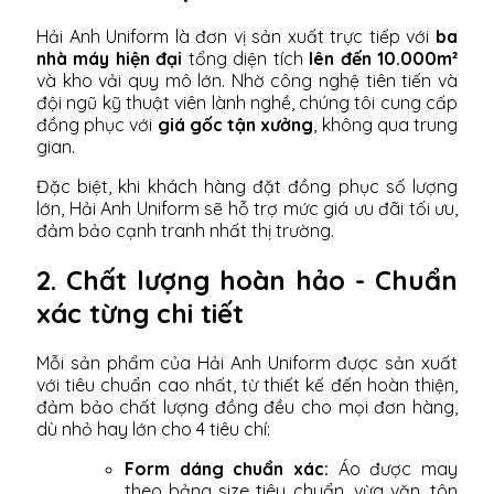
Hải Anh Uniform là đơn vị sản xuất trực tiếp với
ba
nhà máy hiện đại
tổng diện tích
lên đến 10.000m²
và kho vải quy mô lớn. Nhờ công nghệ tiên tiến và
đội ngũ kỹ thuật viên lành nghề, chúng tôi cung cấp
đồng phục với
giá gốc tận xưởng
, không qua trung
gian.
Đặc biệt, khi khách hàng đặt đồng phục số lượng
lớn, Hải Anh Uniform sẽ hỗ trợ mức giá ưu đãi tối ưu,
đảm bảo cạnh tranh nhất thị trường.
2. Chất lượng hoàn hảo - Chuẩn
xác từng chi tiết
Mỗi sản phẩm của Hải Anh Uniform được sản xuất
với tiêu chuẩn cao nhất, từ thiết kế đến hoàn thiện,
đảm bảo chất lượng đồng đều cho mọi đơn hàng,
dù nhỏ hay lớn cho 4 tiêu chí:
Form dáng chuẩn xác:
Áo được may
theo bảng size tiêu chuẩn, vừa vặn, tôn