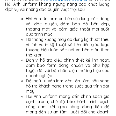
Hải Anh Uniform không ngừng nâng cao chất lượng
dịch vụ với những đặc quyền vượt trội sau:
Hải Anh Uniform ưu tiên sử dụng các dòng
vải độc quyền, đảm bảo độ bền đẹp,
thoáng mát và cảm giác thoải mái suốt
quá trình mặc.
Hệ thống xưởng may áp dụng kỹ thuật thêu
vi tính và in kỹ thuật số tiên tiến giúp logo
thương hiệu luôn sắc nét và bền màu theo
thời gian.
Đơn vị hỗ trợ điều chỉnh thiết kế linh hoạt,
đảm bảo form dáng chuẩn và phù hợp
tuyệt đối với bộ nhận diện thương hiệu của
doanh nghiệp.
Đội ngũ tư vấn làm việc tận tâm, sẵn sàng
hỗ trợ khách hàng trong suốt quá trình đặt
may.
Hải Anh Uniform mang đến chính sách giá
cạnh tranh, chế độ bảo hành minh bạch
cùng cam kết giao hàng đúng tiến độ
mang đến sự an tâm tuyệt đối cho doanh