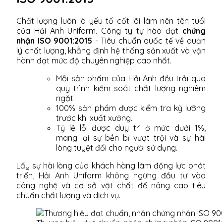
Chất lượng luôn là yếu tố cốt lõi làm nên tên tuổi
của Hải Anh Uniform. Công ty tự hào đạt
chứng
nhận ISO 9001:2015
- Tiêu chuẩn quốc tế về quản
lý chất lượng, khẳng định hệ thống sản xuất và vận
hành đạt mức độ chuyên nghiệp cao nhất.
Mỗi sản phẩm của Hải Anh đều trải qua
quy trình kiểm soát chất lượng nghiêm
ngặt.
100% sản phẩm được kiểm tra kỹ lưỡng
trước khi xuất xưởng.
Tỷ lệ lỗi được duy trì ở mức dưới 1%,
mang lại sự bền bỉ vượt trội và sự hài
lòng tuyệt đối cho người sử dụng.
Lấy sự hài lòng của khách hàng làm động lực phát
triển, Hải Anh Uniform không ngừng đầu tư vào
công nghệ và cơ sở vật chất để nâng cao tiêu
chuẩn chất lượng và dịch vụ.