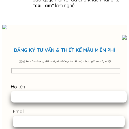
“cái Tâm”
làm nghề.
ĐĂNG KÝ TƯ VẤN & THIẾT KẾ MẪU MIỄN PHÍ
(Quý khách vui lòng điền đầy đủ thông tin để nhận báo giá sau 2 phút!)
Họ tên
Email