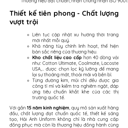
Thương hiệu đạt chuẩn, nhận chứng nhận ISO 9001
Thiết kế tiên phong - Chất lượng
vượt trội
Liên tục cập nhật xu hướng thời trang
mới nhất mỗi quý.
Khả năng tùy chỉnh linh hoạt, thể hiện
bản sắc riêng của thương hiệu.
Kho chất liệu cao cấp
hơn 40 dòng vải
như: Cotton Ultimate, Coolmate, Lacoste
USA,... được chọn lọc kỹ lưỡng để mang
lại sự thoáng mát, thoải mái và bền bỉ.
Từng đường kim, mũi chỉ đều được gia
công tỉ mỉ và kiểm tra nghiêm ngặt, đáp
ứng tiêu chuẩn khắt khe của các thị
trường quốc tế.
Với gần
15 năm kinh nghiệm
, quy mô sản xuất hàng
đầu, chất lượng đạt chuẩn quốc tế, thiết kế sáng
tạo, Hải Anh Uniform không chỉ là nhà cung cấp
đồng phục mà còn là thương hiệu đồng hành cùng