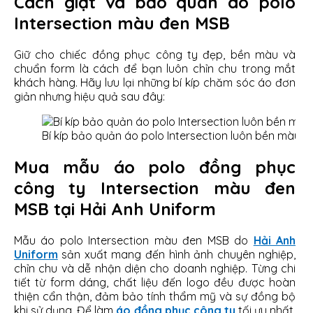
Cách giặt và bảo quản áo polo
Intersection màu đen MSB
Giữ cho chiếc đồng phục công ty đẹp, bền màu và
chuẩn form là cách để bạn luôn chỉn chu trong mắt
khách hàng. Hãy lưu lại những bí kíp chăm sóc áo đơn
giản nhưng hiệu quả sau đây:
Bí kíp bảo quản áo polo Intersection luôn bền màu 
Mua mẫu áo polo đồng phục
công ty Intersection màu đen
MSB tại Hải Anh Uniform
Mẫu áo polo Intersection màu đen MSB do
Hải Anh
Uniform
sản xuất mang đến hình ảnh chuyên nghiệp,
chỉn chu và dễ nhận diện cho doanh nghiệp. Từng chi
tiết từ form dáng, chất liệu đến logo đều được hoàn
thiện cẩn thận, đảm bảo tính thẩm mỹ và sự đồng bộ
khi sử dụng. Để làm
áo đồng phục công ty
tối ưu nhất,