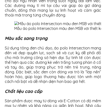
cho đội ngũ nhân viên trong suốt ngày dài làm việc.
Các đường may tỉ mỉ tại cầu vai giúp áo giữ dáng
chuẩn, đồng thời mang lại sự linh hoạt và cảm giác
thoải mái trong từng chuyển động.
Mẫu áo polo Intersection màu đen MSB với thiết kế h
Màu sắc sang trọng
Sử dụng tông đen chủ đạo, áo polo Intersection mang
đến vẻ đẹp quyền lực, sạch sẽ và cực kỳ dễ phối đồ
cho môi trường công sở hiện đại. Sự tinh tế còn được
thể hiện qua các đường kẻ viền trắng tương phản ở cổ
và tay áo, giúp trang phục trở nên trẻ trung, năng
động. Đặc biệt, sắc đen còn đóng vai trò là “lớp nền”
hoàn hảo, giúp logo thương hiệu được tôn vinh một
cách nổi bật và dễ nhận diện hơn bao giờ hết.
Chất liệu cao cấp
Sản phẩm được may từ dòng vải E-Cotton có độ mềm
mại tự nhiên và khả năng co giãn linh hoạt. Nhờ cấu