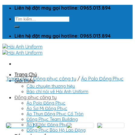
Skip
Liên hệ đặt may gọi hotline: 0965.013.894
to
Tìm
content
kiếm:
Liên hệ đặt may gọi hotline: 0965.013.894
Trang Chủ
Trang chủ
/
Đồng phục công ty
/
Áo Polo Đồng Phục
Giới thiệu
Câu chuyện thương hiệu
Báo chí nói về Hải Anh Uniform
Đồng phục công ty
Áo Polo Đồng Phục
Áo Sơ Mi Đồng Phục
Áo Thun Đồng Phục Cổ Tròn
Đồng Phục Team Building
Áo Khoác Đồng Phục
Đồng Phục Bảo Hộ Lao Động