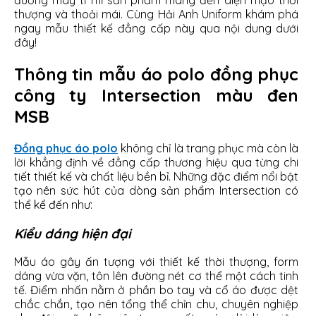
đường may tỉ mỉ sản phẩm mang đến diện mạo thời
thượng và thoải mái. Cùng Hải Anh Uniform khám phá
ngay mẫu thiết kế đẳng cấp này qua nội dung dưới
đây!
Thông tin mẫu áo polo đồng phục
công ty Intersection màu đen
MSB
Đồng phục áo polo
không chỉ là trang phục mà còn là
lời khẳng định về đẳng cấp thương hiệu qua từng chi
tiết thiết kế và chất liệu bền bỉ. Những đặc điểm nổi bật
tạo nên sức hút của dòng sản phẩm Intersection có
thể kể đến như:
Kiểu dáng hiện đại
Mẫu áo gây ấn tượng với thiết kế thời thượng, form
dáng vừa vặn, tôn lên đường nét cơ thể một cách tinh
tế. Điểm nhấn nằm ở phần bo tay và cổ áo được dệt
chắc chắn, tạo nên tổng thể chỉn chu, chuyên nghiệp