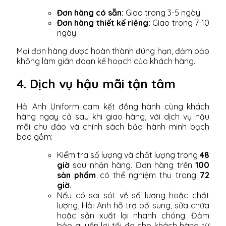
Đơn hàng có sẵn:
Giao trong 3-5 ngày.
Đơn hàng thiết kế riêng:
Giao trong 7-10
ngày.
Mọi đơn hàng được hoàn thành đúng hạn, đảm bảo
không làm gián đoạn kế hoạch của khách hàng.
4. Dịch vụ hậu mãi tận tâm
Hải Anh Uniform cam kết đồng hành cùng khách
hàng ngay cả sau khi giao hàng, với dịch vụ hậu
mãi chu đáo và chính sách bảo hành minh bạch
bao gồm:
Kiểm tra số lượng và chất lượng trong
48
giờ
sau nhận hàng. Đơn hàng trên
100
sản phẩm
có thể nghiệm thu trong
72
giờ
.
Nếu có sai sót về số lượng hoặc chất
lượng, Hải Anh hỗ trợ bổ sung, sửa chữa
hoặc sản xuất lại nhanh chóng. Đảm
bảo quyền lợi tối đa cho khách hàng từ