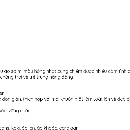
u áo sơ mi màu hồng nhạt cũng chiếm được nhiều cảm tình 
chàng trai vẻ trẻ trung năng động.
ter…
ực đơn giản, thích hợp với mọi khuôn mặt làm toát lên vẻ đep đi
vức, vững chắc.
ans, kaki, áo len, áo khoác, cardigan…