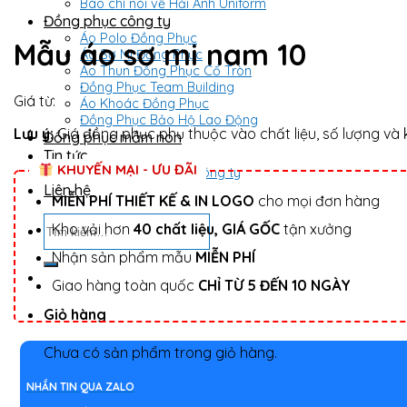
Báo chí nói về Hải Anh Uniform
Đồng phục công ty
Áo Polo Đồng Phục
Mẫu áo sơ mi nam 10
Áo Sơ Mi Đồng Phục
Áo Thun Đồng Phục Cổ Tròn
Đồng Phục Team Building
Giá từ:
Áo Khoác Đồng Phục
Đồng Phục Bảo Hộ Lao Động
Lưu ý:
Giá đồng phục phụ thuộc vào chất liệu, số lượng và k
Đồng phục mầm non
Tin tức
KHUYẾN MẠI - ƯU ĐÃI
Tư vấn đồng phục công ty
Liên hệ
MIỄN PHÍ THIẾT KẾ & IN LOGO
cho mọi đơn hàng
Tìm
Kho vải hơn
40 chất liệu, GIÁ GỐC
tận xưởng
kiếm:
Nhận sản phẩm mẫu
MIỄN PHÍ
Giao hàng toàn quốc
CHỈ TỪ 5 ĐẾN 10 NGÀY
Giỏ hàng
Chưa có sản phẩm trong giỏ hàng.
NHẮN TIN QUA ZALO