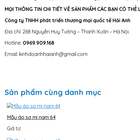
MỌI THÔNG TIN CHI TIẾT VỀ SẢN PHẨM CÁC BẠN CÓ THỂ L
Công ty TNHH phát triển thương mại quốc tế Hải Anh
Địa chỉ: 268 Nguyễn Huy Tưởng – Thanh Xuân – Hà Nội.
Hotline:
0969.909.168
Email: kinhdoanhhaianh@gmail.com
Sản phẩm cùng danh mục
Mẫu áo sơ mi nam 64
Giá từ: