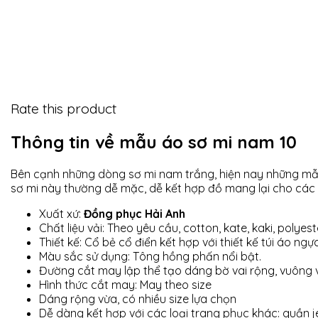
Rate this product
Thông tin về mẫu áo sơ mi nam 10
Bên cạnh những dòng sơ mi nam trắng, hiện nay những mẫ
sơ mi này thường dễ mặc, dễ kết hợp đồ mang lại cho các 
Xuất xứ:
Đồng phục Hải Anh
Chất liệu vải: Theo yêu cầu, cotton, kate, kaki, polyes
Thiết kế: Cổ bẻ cổ điển kết hợp với thiết kế túi áo ng
Màu sắc sử dụng: Tông hồng phấn nổi bật.
Đường cắt may lập thể tạo dáng bờ vai rộng, vuông 
Hình thức cắt may: May theo size
Dáng rộng vừa, có nhiều size lựa chọn
Dễ dàng kết hợp với các loại trang phục khác: quần je