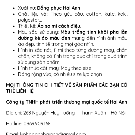
Xuất xứ:
Đồng phục Hải Anh
Chất liệu vải: Theo yêu cấu, cotton, kate, kaki,
polyester…
Thiết kế:
Áo sơ mi cách điệu.
Màu sắc sử dụng:
Màu trắng tinh khôi pha lẫn
đường kẻ áo màu đen
mang đến hình ảnh mẫu
áo đẹp. tinh tế trong mọi góc nhìn.
Hình in sắc nét, tỉ mỉ theo từng đường may, chắn
chắn, không có tình trạng bục chỉ trong quá trình
sử dụng sản phẩm.
Hình thức cắt may: May theo size
Dáng rộng vừa, có nhiều size lựa chọn
MỌI THÔNG TIN CHI TIẾT VỀ SẢN PHẨM CÁC BẠN CÓ
THỂ LIÊN HỆ
Công ty TNHH phát triển thương mại quốc tế Hải Anh
Địa chỉ: 268 Nguyễn Huy Tưởng – Thanh Xuân – Hà Nội.
Hotline: 0969.909.168
Email: kinhdoanhhaianh@gmail.com