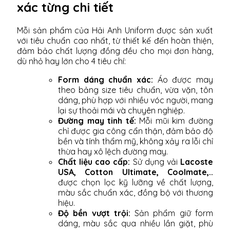
xác từng chi tiết
Mỗi sản phẩm của Hải Anh Uniform được sản xuất
với tiêu chuẩn cao nhất, từ thiết kế đến hoàn thiện,
đảm bảo chất lượng đồng đều cho mọi đơn hàng,
dù nhỏ hay lớn cho 4 tiêu chí:
Form dáng chuẩn xác:
Áo được may
theo bảng size tiêu chuẩn, vừa vặn, tôn
dáng, phù hợp với nhiều vóc người, mang
lại sự thoải mái và chuyên nghiệp.
Đường may tinh tế:
Mỗi mũi kim đường
chỉ được gia công cẩn thận, đảm bảo độ
bền và tính thẩm mỹ, không xảy ra lỗi chỉ
thừa hay xô lệch đường may.
Chất liệu cao cấp:
Sử dụng vải
Lacoste
USA, Cotton Ultimate, Coolmate,..
được chọn lọc kỹ lưỡng về chất lượng,
màu sắc chuẩn xác, đồng bộ với thương
hiệu.
Độ bền vượt trội:
Sản phẩm giữ form
dáng, màu sắc qua nhiều lần giặt, phù