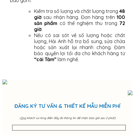
bao gồm:
Kiểm tra số lượng và chất lượng trong
48
giờ
sau nhận hàng. Đơn hàng trên
100
sản phẩm
có thể nghiệm thu trong
72
giờ
.
Nếu có sai sót về số lượng hoặc chất
lượng, Hải Anh hỗ trợ bổ sung, sửa chữa
hoặc sản xuất lại nhanh chóng. Đảm
bảo quyền lợi tối đa cho khách hàng từ
“cái Tâm”
làm nghề.
ĐĂNG KÝ TƯ VẤN & THIẾT KẾ MẪU MIỄN PHÍ
(Quý khách vui lòng điền đầy đủ thông tin để nhận báo giá sau 2 phút!)