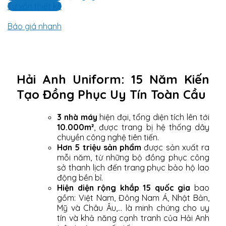
Tư vấn thiết kế
Báo giá nhanh
Hải Anh Uniform: 15 Năm Kiến
Tạo Đồng Phục Uy Tín Toàn Cầu
3 nhà máy
hiện đại, tổng diện tích lên tới
10.000m²
, được trang bị hệ thống dây
chuyền công nghệ tiên tiến.
Hơn 5 triệu sản phẩm
được sản xuất ra
mỗi năm, từ những bộ đồng phục công
sở thanh lịch đến trang phục bảo hộ lao
động bền bỉ.
Hiện diện rộng khắp 15 quốc gia
bao
gồm: Việt Nam, Đông Nam Á, Nhật Bản,
Mỹ và Châu Âu,... là minh chứng cho uy
tín và khả năng cạnh tranh của Hải Anh