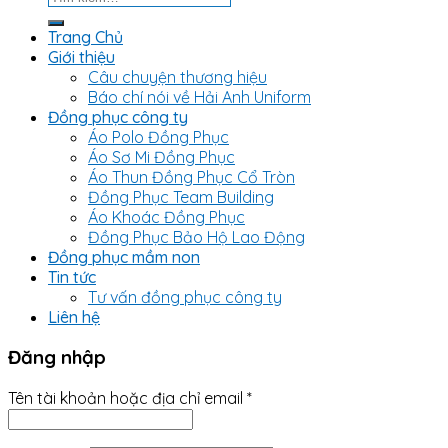
kiếm:
Trang Chủ
Giới thiệu
Câu chuyện thương hiệu
Báo chí nói về Hải Anh Uniform
Đồng phục công ty
Áo Polo Đồng Phục
Áo Sơ Mi Đồng Phục
Áo Thun Đồng Phục Cổ Tròn
Đồng Phục Team Building
Áo Khoác Đồng Phục
Đồng Phục Bảo Hộ Lao Động
Đồng phục mầm non
Tin tức
Tư vấn đồng phục công ty
Liên hệ
Đăng nhập
Tên tài khoản hoặc địa chỉ email
*