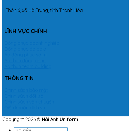
Thôn 6, xã Hà Trung, tỉnh Thanh Hóa
LĨNH VỰC CHÍNH
Đồng phục doanh nghiệp
Đồng phục áo polo
Áo đồng phục sơ mi
Áo thun đồng phục
Áo thun team building
THÔNG TIN
Chính sách bảo mật
Chính sách đổi trả
Chính sách vận chuyển
Điều khoản dịch vụ
Copyright 2026 ©
Hải Anh Uniform
Tìm