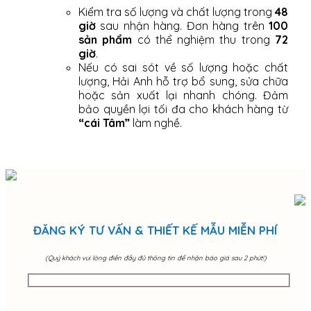
Kiểm tra số lượng và chất lượng trong
48
giờ
sau nhận hàng. Đơn hàng trên
100
sản phẩm
có thể nghiệm thu trong
72
giờ
.
Nếu có sai sót về số lượng hoặc chất
lượng, Hải Anh hỗ trợ bổ sung, sửa chữa
hoặc sản xuất lại nhanh chóng. Đảm
bảo quyền lợi tối đa cho khách hàng từ
“cái Tâm”
làm nghề.
ĐĂNG KÝ TƯ VẤN & THIẾT KẾ MẪU MIỄN PHÍ
(Quý khách vui lòng điền đầy đủ thông tin để nhận báo giá sau 2 phút!)