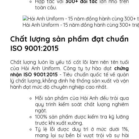
Hợp tác với
300+ đối tác
lớn nhỏ trên
toàn cầu.
Hải Anh Uniform - 15 năm đồng hành cùng 300+ tri
Chất lượng sản phẩm đạt chuẩn
ISO 9001:2015
Chất lượng luôn là yếu tố cốt lõi làm nên tên tuổi
của Hải Anh Uniform. Công ty tự hào đạt
chứng
nhận ISO 9001:2015
- Tiêu chuẩn quốc tế về quản
lý chất lượng, khẳng định hệ thống sản xuất và vận
hành đạt mức độ chuyên nghiệp cao nhất.
Mỗi sản phẩm của Hải Anh đều trải qua
quy trình kiểm soát chất lượng nghiêm
ngặt.
100% sản phẩm được kiểm tra kỹ lưỡng
trước khi xuất xưởng.
Tỷ lệ lỗi được duy trì ở mức dưới 1%,
mang lại sự bền bỉ vượt trội và sự hài