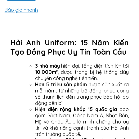
Báo giá nhanh
Hải Anh Uniform: 15 Năm Kiến
Tạo Đồng Phục Uy Tín Toàn Cầu
3 nhà máy
hiện đại, tổng diện tích lên tới
10.000m²
, được trang bị hệ thống dây
chuyền công nghệ tiên tiến.
Hơn 5 triệu sản phẩm
được sản xuất ra
mỗi năm, từ những bộ đồng phục công
sở thanh lịch đến trang phục bảo hộ lao
động bền bỉ.
Hiện diện rộng khắp 15 quốc gia
bao
gồm: Việt Nam, Đông Nam Á, Nhật Bản,
Mỹ và Châu Âu,... là minh chứng cho uy
tín và khả năng cạnh tranh của Hải Anh
trên trường quốc tế.