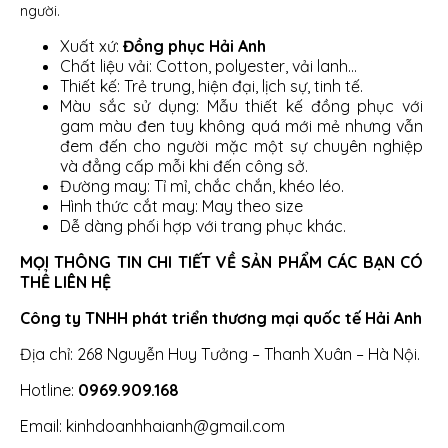
người.
Xuất xứ:
Đồng phục Hải Anh
Chất liệu vải: Cotton, polyester, vải lanh…
Thiết kế: Trẻ trung, hiện đại, lịch sự, tinh tế.
Màu sắc sử dụng: Mẫu thiết kế đồng phục với
gam màu đen tuy không quá mới mẻ nhưng vẫn
đem đến cho người mặc một sự chuyên nghiệp
và đẳng cấp mỗi khi đến công sở.
Đường may: Tỉ mỉ, chắc chắn, khéo léo.
Hình thức cắt may: May theo size
Dễ dàng phối hợp với trang phục khác.
MỌI THÔNG TIN CHI TIẾT VỀ SẢN PHẨM CÁC BẠN CÓ
THỂ LIÊN HỆ
Công ty TNHH phát triển thương mại quốc tế Hải Anh
Địa chỉ: 268 Nguyễn Huy Tưởng – Thanh Xuân – Hà Nội.
Hotline:
0969.909.168
Email: kinhdoanhhaianh@gmail.com