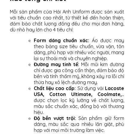
Mỗi sản phẩm của Hải Anh Uniform được sản xuất
với tiêu chuẩn cao nhất, từ thiết kế đến hoàn thiện,
đảm bảo chất lượng đồng đều cho mọi đơn hàng,
dù nhỏ hay lớn cho 4 tiêu chí:
Form dáng chuẩn xác:
Áo được may
theo bảng size tiêu chuẩn, vừa vặn, tôn
dáng, phù hợp với nhiều vóc người, mang
lại sự thoải mái và chuyên nghiệp.
Đường may tinh tế:
Mỗi mũi kim đường
chỉ được gia công cẩn thận, đảm bảo độ
bền và tính thẩm mỹ, không xảy ra lỗi chỉ
thừa hay xô lệch đường may.
Chất liệu cao cấp:
Sử dụng vải
Lacoste
USA, Cotton Ultimate, Coolmate,..
được chọn lọc kỹ lưỡng về chất lượng,
màu sắc chuẩn xác, đồng bộ với thương
hiệu.
Độ bền vượt trội:
Sản phẩm giữ form
dáng, màu sắc qua nhiều lần giặt, phù
hợp với mọi môi trường làm việc.