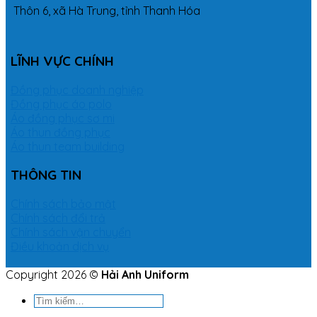
Thôn 6, xã Hà Trung, tỉnh Thanh Hóa
LĨNH VỰC CHÍNH
Đồng phục doanh nghiệp
Đồng phục áo polo
Áo đồng phục sơ mi
Áo thun đồng phục
Áo thun team building
THÔNG TIN
Chính sách bảo mật
Chính sách đổi trả
Chính sách vận chuyển
Điều khoản dịch vụ
Copyright 2026 ©
Hải Anh Uniform
Tìm
kiếm: