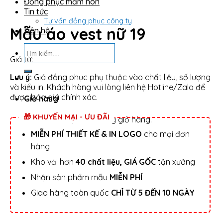
Đồng phục mầm non
Tin tức
Tư vấn đồng phục công ty
Mẫu áo vest nữ 19
Liên hệ
Tìm
kiếm:
Giá từ:
Lưu ý:
Giá đồng phục phụ thuộc vào chất liệu, số lượng
và kiểu in. Khách hàng vui lòng liên hệ Hotline/Zalo để
được báo giá chính xác.
Giỏ hàng
🎁 KHUYẾN MẠI - ƯU ĐÃI
Chưa có sản phẩm trong giỏ hàng.
MIỄN PHÍ THIẾT KẾ & IN LOGO
cho mọi đơn
hàng
Kho vải hơn
40 chất liệu, GIÁ GỐC
tận xưởng
Nhận sản phẩm mẫu
MIỄN PHÍ
Giao hàng toàn quốc
CHỈ TỪ 5 ĐẾN 10 NGÀY