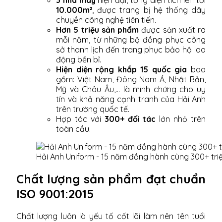
10.000m²
, được trang bị hệ thống dây
chuyền công nghệ tiên tiến.
Hơn 5 triệu sản phẩm
được sản xuất ra
mỗi năm, từ những bộ đồng phục công
sở thanh lịch đến trang phục bảo hộ lao
động bền bỉ.
Hiện diện rộng khắp 15 quốc gia
bao
gồm: Việt Nam, Đông Nam Á, Nhật Bản,
Mỹ và Châu Âu,... là minh chứng cho uy
tín và khả năng cạnh tranh của Hải Anh
trên trường quốc tế.
Hợp tác với
300+ đối tác
lớn nhỏ trên
toàn cầu.
Hải Anh Uniform - 15 năm đồng hành cùng 300+ tri
Chất lượng sản phẩm đạt chuẩn
ISO 9001:2015
Chất lượng luôn là yếu tố cốt lõi làm nên tên tuổi