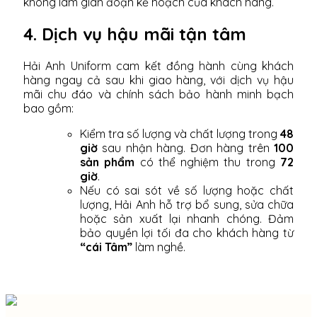
không làm gián đoạn kế hoạch của khách hàng.
4. Dịch vụ hậu mãi tận tâm
Hải Anh Uniform cam kết đồng hành cùng khách
hàng ngay cả sau khi giao hàng, với dịch vụ hậu
mãi chu đáo và chính sách bảo hành minh bạch
bao gồm:
Kiểm tra số lượng và chất lượng trong
48
giờ
sau nhận hàng. Đơn hàng trên
100
sản phẩm
có thể nghiệm thu trong
72
giờ
.
Nếu có sai sót về số lượng hoặc chất
lượng, Hải Anh hỗ trợ bổ sung, sửa chữa
hoặc sản xuất lại nhanh chóng. Đảm
bảo quyền lợi tối đa cho khách hàng từ
“cái Tâm”
làm nghề.