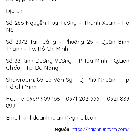
Địa chỉ:
Số 286 Nguyễn Huy Tưởng – Thanh Xuân – Hà
Nội
Số 28/2 Tân Cảng – Phường 25 – Quận Bình
Thạnh – Tp. Hồ Chí Minh
Số 38 Kinh Dương Vương – P.Hoà Minh – Q.Liên
Chiểu – Tp. Đà Nẵng
Showroom: 85 Lê Văn Sỹ – Q. Phú Nhuận – Tp
Hồ Chí Minh
Hotline:
0969 909 168 – 0971 202 666 – 0921 889
899
Email:
kinhdoanhhaianh@gmail.com
Nguồn:
https://haianhuniform.com/