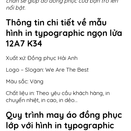
chắn sẽ giúp áo đồng phục của bạn trở lên
nổi bật.
Thông tin chi tiết về mẫu
hình in typographic ngọn lửa
12A7 K34
Xuất xứ: Đồng phục Hải Anh
Logo – Slogan: We Are The Best
Màu sắc: Vàng
Chất liệu in: Theo yêu cầu khách hàng, in
chuyển nhiệt, in cao, in dẻo…
Quy trình may áo đồng phục
lớp với hình in typographic