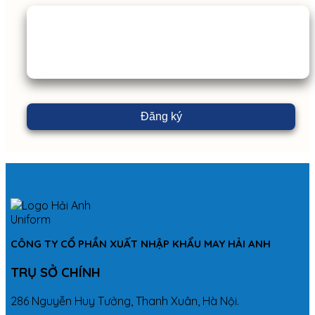
CÔNG TY CỔ PHẦN XUẤT NHẬP KHẨU MAY HẢI ANH
TRỤ SỞ CHÍNH
286 Nguyễn Huy Tưởng, Thanh Xuân, Hà Nội.