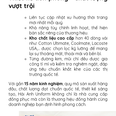
vượt trội
Liên tục cập nhật xu hướng thời trang
mới nhất mỗi quý.
Khả năng tùy chỉnh linh hoạt, thể hiện
bản sắc riêng của thương hiệu.
Kho chất liệu cao cấp
hơn 40 dòng vải
như: Cotton Ultimate, Coolmate, Lacoste
USA,... được chọn lọc kỹ lưỡng để mang
lại sự thoáng mát, thoải mái và bền bỉ.
Từng đường kim, mũi chỉ đều được gia
công tỉ mỉ và kiểm tra nghiêm ngặt, đáp
ứng tiêu chuẩn khắt khe của các thị
trường quốc tế.
Với gần
15 năm kinh nghiệm
, quy mô sản xuất hàng
đầu, chất lượng đạt chuẩn quốc tế, thiết kế sáng
tạo, Hải Anh Uniform không chỉ là nhà cung cấp
đồng phục mà còn là thương hiệu đồng hành cùng
doanh nghiệp bạn định hình phong cách.