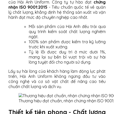
của Hải Anh Uniform. Công ty tự hào đạt
chứng
nhận ISO 9001:2015
- Tiêu chuẩn quốc tế về quản
lý chất lượng, khẳng định hệ thống sản xuất và vận
hành đạt mức độ chuyên nghiệp cao nhất.
Mỗi sản phẩm của Hải Anh đều trải qua
quy trình kiểm soát chất lượng nghiêm
ngặt.
100% sản phẩm được kiểm tra kỹ lưỡng
trước khi xuất xưởng.
Tỷ lệ lỗi được duy trì ở mức dưới 1%,
mang lại sự bền bỉ vượt trội và sự hài
lòng tuyệt đối cho người sử dụng.
Lấy sự hài lòng của khách hàng làm động lực phát
triển, Hải Anh Uniform không ngừng đầu tư vào
công nghệ và cơ sở vật chất để nâng cao tiêu
chuẩn chất lượng và dịch vụ.
Thương hiệu đạt chuẩn, nhận chứng nhận ISO 9001
Thiết kế tiên phong - Chất lượng