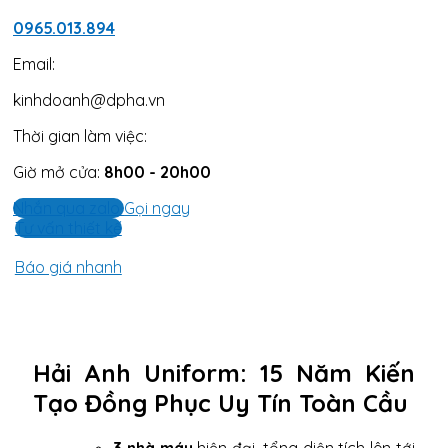
0965.013.894
Email:
kinhdoanh@dpha.vn
Thời gian làm việc:
Giờ mở cửa:
8h00 - 20h00
Nhắn qua zalo
Gọi ngay
Tư vấn thiết kế
Báo giá nhanh
Hải Anh Uniform: 15 Năm Kiến
Tạo Đồng Phục Uy Tín Toàn Cầu
3 nhà máy
hiện đại, tổng diện tích lên tới