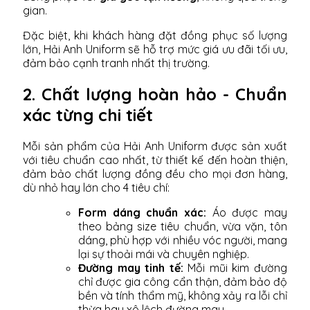
gian.
Đặc biệt, khi khách hàng đặt đồng phục số lượng
lớn, Hải Anh Uniform sẽ hỗ trợ mức giá ưu đãi tối ưu,
đảm bảo cạnh tranh nhất thị trường.
2. Chất lượng hoàn hảo - Chuẩn
xác từng chi tiết
Mỗi sản phẩm của Hải Anh Uniform được sản xuất
với tiêu chuẩn cao nhất, từ thiết kế đến hoàn thiện,
đảm bảo chất lượng đồng đều cho mọi đơn hàng,
dù nhỏ hay lớn cho 4 tiêu chí:
Form dáng chuẩn xác:
Áo được may
theo bảng size tiêu chuẩn, vừa vặn, tôn
dáng, phù hợp với nhiều vóc người, mang
lại sự thoải mái và chuyên nghiệp.
Đường may tinh tế:
Mỗi mũi kim đường
chỉ được gia công cẩn thận, đảm bảo độ
bền và tính thẩm mỹ, không xảy ra lỗi chỉ
thừa hay xô lệch đường may.