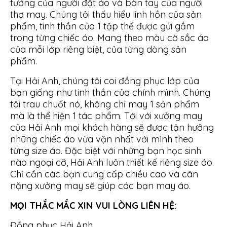
tưởng của người đặt áo và bàn tay của người
thợ may. Chúng tôi thấu hiểu linh hồn của sản
phẩm, tinh thần của 1 tập thể được gửi gắm
trong từng chiếc áo. Mang theo màu cờ sắc áo
của mỗi lớp riêng biệt, của từng dòng sản
phẩm.
Tại Hải Anh, chúng tôi coi đồng phục lớp của
bạn giống như tinh thần của chính mình. Chúng
tôi trau chuốt nó, không chỉ may 1 sản phẩm
mà là thể hiện 1 tác phẩm. Tới với xưởng may
của Hải Anh mọi khách hàng sẽ được tận hưởng
những chiếc áo vừa vặn nhất với mình theo
từng size áo. Đặc biệt với những bạn học sinh
nào ngoại cỡ, Hải Anh luôn thiết kế riêng size áo.
Chỉ cần các bạn cung cấp chiều cao và cân
nặng xưởng may sẽ giúp các bạn may áo.
MỌI THẮC MẮC XIN VUI LÒNG LIÊN HỆ:
Đồng phục Hải Anh