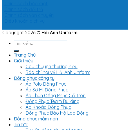
Chính sách bảo mật
Chính sách đổi trả
Chính sách vận chuyển
Điều khoản dịch vụ
Copyright 2026 ©
Hải Anh Uniform
Tìm
kiếm:
Trang Chủ
Giới thiệu
Câu chuyện thương hiệu
Báo chí nói về Hải Anh Uniform
Đồng phục công ty
Áo Polo Đồng Phục
Áo Sơ Mi Đồng Phục
Áo Thun Đồng Phục Cổ Tròn
Đồng Phục Team Building
Áo Khoác Đồng Phục
Đồng Phục Bảo Hộ Lao Động
Đồng phục mầm non
Tin tức