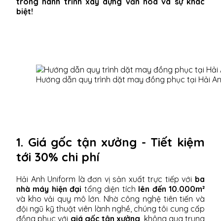
trong hành trình xây dựng văn hóa và sự khác
biệt!
Hướng dẫn quy trình dặt may đồng phục tại Hải A
1. Giá gốc tận xưởng - Tiết kiệm
tới 30% chi phí
Hải Anh Uniform là đơn vị sản xuất trực tiếp với
ba
nhà máy hiện đại
tổng diện tích
lên đến 10.000m²
và kho vải quy mô lớn. Nhờ công nghệ tiên tiến và
đội ngũ kỹ thuật viên lành nghề, chúng tôi cung cấp
đồng phục với
giá gốc tận xưởng
, không qua trung