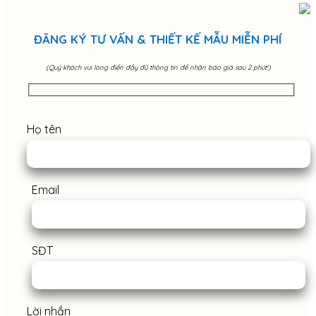
ĐĂNG KÝ TƯ VẤN & THIẾT KẾ MẪU MIỄN PHÍ
(Quý khách vui lòng điền đầy đủ thông tin để nhận báo giá sau 2 phút!)
Họ tên
Email
SĐT
Lời nhắn