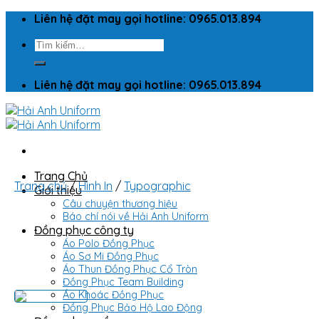
Skip
Liên hệ đặt may gọi hotline: 0965.013.894
to
Tìm
content
kiếm:
Liên hệ đặt may gọi hotline: 0965.013.894
Trang Chủ
Trang chủ
/
Hình In
/
Typographic
Giới thiệu
Câu chuyện thương hiệu
Báo chí nói về Hải Anh Uniform
Đồng phục công ty
Áo Polo Đồng Phục
Áo Sơ Mi Đồng Phục
Áo Thun Đồng Phục Cổ Tròn
Đồng Phục Team Building
Áo Khoác Đồng Phục
Đồng Phục Bảo Hộ Lao Động