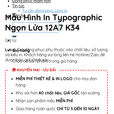
Đồng phục mầm non
Tin tức
Tư vấn đồng phục công ty
Mẫu Hình In Typographic
Liên hệ
Tìm
Ngọn Lửa 12A7 K34
kiếm:
Giá từ:
Lưu ý:
Giá đồng phục phụ thuộc vào chất liệu, số lượng
Giỏ hàng
và kiểu in. Khách hàng vui lòng liên hệ Hotline/Zalo để
được báo giá chính xác.
Chưa có sản phẩm trong giỏ hàng.
🎁 KHUYẾN MẠI - ƯU ĐÃI
MIỄN PHÍ THIẾT KẾ & IN LOGO
cho mọi đơn
hàng
Kho vải hơn
40 chất liệu, GIÁ GỐC
tận xưởng
Nhận sản phẩm mẫu
MIỄN PHÍ
Giao hàng toàn quốc
CHỈ TỪ 5 ĐẾN 10 NGÀY