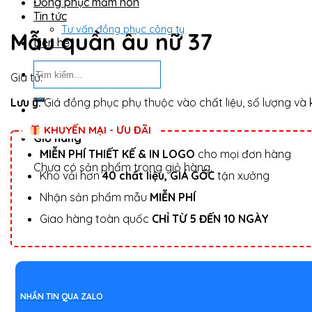
Đồng phục mầm non
Tin tức
Tư vấn đồng phục công ty
Mẫu quần âu nữ 37
Liên hệ
Tìm
Giá từ:
kiếm:
Lưu ý:
Giá đồng phục phụ thuộc vào chất liệu, số lượng và k
KHUYẾN MẠI - ƯU ĐÃI
Giỏ hàng
MIỄN PHÍ THIẾT KẾ & IN LOGO
cho mọi đơn hàng
Chưa có sản phẩm trong giỏ hàng.
Kho vải hơn
40 chất liệu, GIÁ GỐC
tận xưởng
Nhận sản phẩm mẫu
MIỄN PHÍ
Giao hàng toàn quốc
CHỈ TỪ 5 ĐẾN 10 NGÀY
NHẮN TIN QUA ZALO