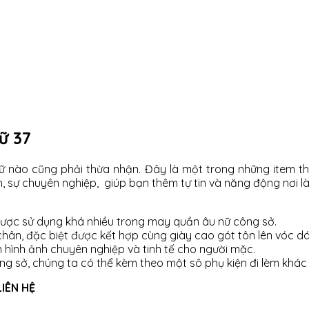
ữ 37
 nào cũng phải thừa nhận. Đây là một trong những item thời
 sự chuyên nghiệp, giúp bạn thêm tự tin và năng động nơi là
i được sử dụng khá nhiều trong may quần âu nữ công sở.
á chân, đặc biệt được kết hợp cùng giày cao gót tôn lên vóc 
hình ảnh chuyên nghiệp và tinh tế cho người mặc.
 sở, chúng ta có thể kèm theo một sô phụ kiện đi lèm khác
IÊN HỆ