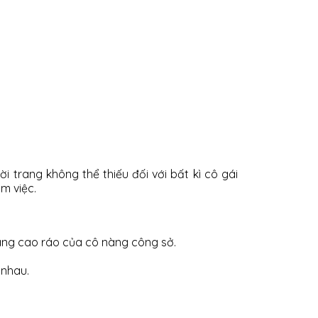
 trang không thể thiếu đối với bất kì cô gái
m việc.
dáng cao ráo của cô nàng công sở.
 nhau.