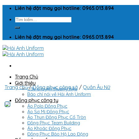
Skip
Liên hệ đặt may gọi hotline: 0965.013.894
to
Tìm
content
kiếm:
Liên hệ đặt may gọi hotline: 0965.013.894
Trang Chủ
Giới thiệu
Trang chủ
/
Đồng phục công sở
/
Quần Âu Nữ
Câu chuyện thương hiệu
Báo chí nói về Hải Anh Uniform
Đồng phục công ty
Áo Polo Đồng Phục
Áo Sơ Mi Đồng Phục
Áo Thun Đồng Phục Cổ Tròn
Đồng Phục Team Building
Áo Khoác Đồng Phục
Đồng Phục Bảo Hộ Lao Động