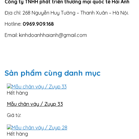
Công ty TNHH phát triển thương mại quốc tế Hải Anh
Địa chỉ: 268 Nguyễn Huy Tưởng – Thanh Xuân – Hà Nội.
Hotline:
0969.909.168
Email: kinhdoanhhaianh@gmail.com
Sản phẩm cùng danh mục
Hết hàng
Mẫu chân váy / Zuyp 33
Giá từ:
Hết hàng