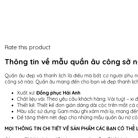
Rate this product
Thông tin về mẫu quần âu công sở n
Quần âu đẹp và thanh lịch là điều mà bất cứ người phụ nữ
công sở nào. Quần âu mang đến cho bạn vẻ đẹp thanh lịch,
Xuất xứ:
Đồng phục Hải Anh
Chất liệu vải: Theo yêu cầu khách hàng. Vải tuýt – x
Thiết kế: Thiết kế đơn giản dáng dài cộc trên mắt c
Màu sắc sử dụng: Gam màu ghi xám mới lạ, mang đến 
Để tăng thêm nét đẹp cho những mẫu quần âu nữ công
MỌI THÔNG TIN CHI TIẾT VỀ SẢN PHẨM CÁC BẠN CÓ THỂ L