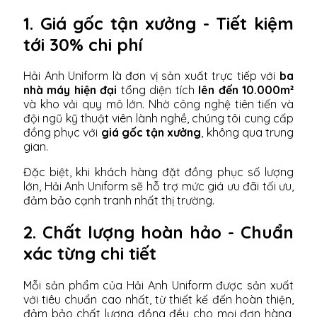
1. Giá gốc tận xưởng - Tiết kiệm
tới 30% chi phí
Hải Anh Uniform là đơn vị sản xuất trực tiếp với
ba
nhà máy hiện đại
tổng diện tích
lên đến 10.000m²
và kho vải quy mô lớn. Nhờ công nghệ tiên tiến và
đội ngũ kỹ thuật viên lành nghề, chúng tôi cung cấp
đồng phục với
giá gốc tận xưởng
, không qua trung
gian.
Đặc biệt, khi khách hàng đặt đồng phục số lượng
lớn, Hải Anh Uniform sẽ hỗ trợ mức giá ưu đãi tối ưu,
đảm bảo cạnh tranh nhất thị trường.
2. Chất lượng hoàn hảo - Chuẩn
xác từng chi tiết
Mỗi sản phẩm của Hải Anh Uniform được sản xuất
với tiêu chuẩn cao nhất, từ thiết kế đến hoàn thiện,
đảm bảo chất lượng đồng đều cho mọi đơn hàng,