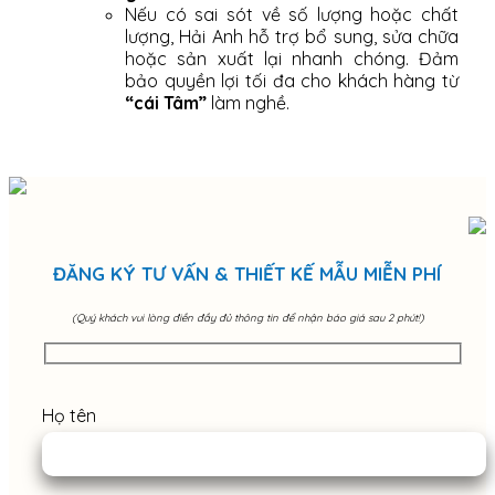
Nếu có sai sót về số lượng hoặc chất
lượng, Hải Anh hỗ trợ bổ sung, sửa chữa
hoặc sản xuất lại nhanh chóng. Đảm
bảo quyền lợi tối đa cho khách hàng từ
“cái Tâm”
làm nghề.
ĐĂNG KÝ TƯ VẤN & THIẾT KẾ MẪU MIỄN PHÍ
(Quý khách vui lòng điền đầy đủ thông tin để nhận báo giá sau 2 phút!)
Họ tên