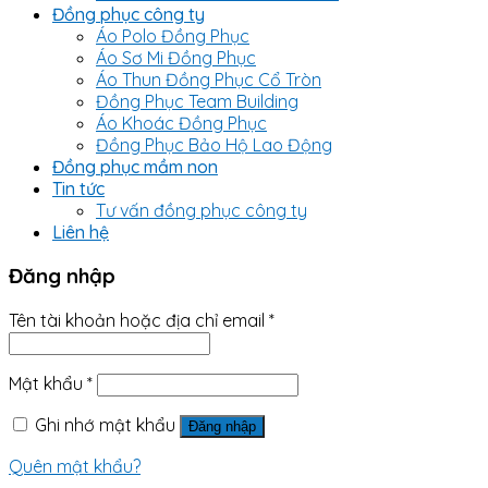
Đồng phục công ty
Áo Polo Đồng Phục
Áo Sơ Mi Đồng Phục
Áo Thun Đồng Phục Cổ Tròn
Đồng Phục Team Building
Áo Khoác Đồng Phục
Đồng Phục Bảo Hộ Lao Động
Đồng phục mầm non
Tin tức
Tư vấn đồng phục công ty
Liên hệ
Đăng nhập
Tên tài khoản hoặc địa chỉ email
*
Mật khẩu
*
Ghi nhớ mật khẩu
Đăng nhập
Quên mật khẩu?