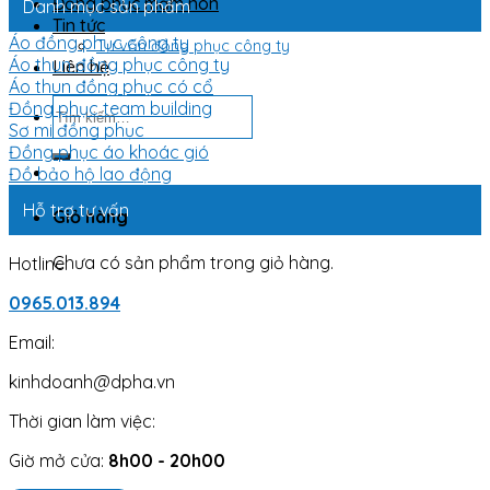
Đồng phục mầm non
Danh mục sản phẩm
Tin tức
Áo đồng phục công ty
Tư vấn đồng phục công ty
Áo thun đồng phục công ty
Liên hệ
Áo thun đồng phục có cổ
Tìm
Đồng phục team building
kiếm:
Sơ mi đồng phục
Đồng phục áo khoác gió
Đồ bảo hộ lao động
Hỗ trợ tư vấn
Giỏ hàng
Chưa có sản phẩm trong giỏ hàng.
Hotline:
0965.013.894
Email:
kinhdoanh@dpha.vn
Thời gian làm việc:
Giờ mở cửa:
8h00 - 20h00