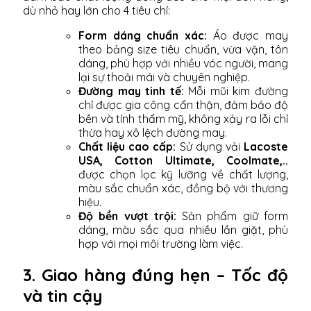
dù nhỏ hay lớn cho 4 tiêu chí:
Form dáng chuẩn xác:
Áo được may
theo bảng size tiêu chuẩn, vừa vặn, tôn
dáng, phù hợp với nhiều vóc người, mang
lại sự thoải mái và chuyên nghiệp.
Đường may tinh tế:
Mỗi mũi kim đường
chỉ được gia công cẩn thận, đảm bảo độ
bền và tính thẩm mỹ, không xảy ra lỗi chỉ
thừa hay xô lệch đường may.
Chất liệu cao cấp:
Sử dụng vải
Lacoste
USA, Cotton Ultimate, Coolmate,..
được chọn lọc kỹ lưỡng về chất lượng,
màu sắc chuẩn xác, đồng bộ với thương
hiệu.
Độ bền vượt trội:
Sản phẩm giữ form
dáng, màu sắc qua nhiều lần giặt, phù
hợp với mọi môi trường làm việc.
3. Giao hàng đúng hẹn – Tốc độ
và tin cậy