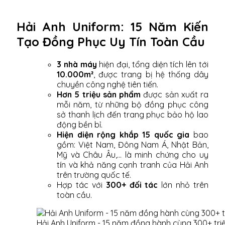
Hải Anh Uniform: 15 Năm Kiến
Tạo Đồng Phục Uy Tín Toàn Cầu
3 nhà máy
hiện đại, tổng diện tích lên tới
10.000m²
, được trang bị hệ thống dây
chuyền công nghệ tiên tiến.
Hơn 5 triệu sản phẩm
được sản xuất ra
mỗi năm, từ những bộ đồng phục công
sở thanh lịch đến trang phục bảo hộ lao
động bền bỉ.
Hiện diện rộng khắp 15 quốc gia
bao
gồm: Việt Nam, Đông Nam Á, Nhật Bản,
Mỹ và Châu Âu,... là minh chứng cho uy
tín và khả năng cạnh tranh của Hải Anh
trên trường quốc tế.
Hợp tác với
300+ đối tác
lớn nhỏ trên
toàn cầu.
Hải Anh Uniform - 15 năm đồng hành cùng 300+ tri