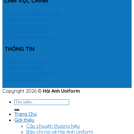
LĨNH VỰC CHÍNH
Đồng phục doanh nghiệp
Đồng phục áo polo
Áo đồng phục sơ mi
Áo thun đồng phục
Áo thun team building
THÔNG TIN
Chính sách bảo mật
Chính sách đổi trả
Chính sách vận chuyển
Điều khoản dịch vụ
Copyright 2026 ©
Hải Anh Uniform
Tìm
kiếm:
Trang Chủ
Giới thiệu
Câu chuyện thương hiệu
Báo chí nói về Hải Anh Uniform