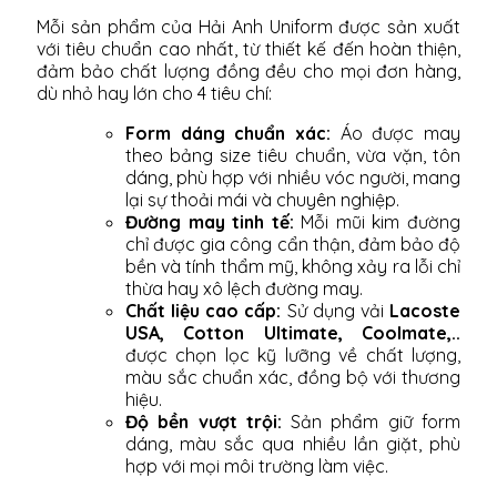
Mỗi sản phẩm của Hải Anh Uniform được sản xuất
với tiêu chuẩn cao nhất, từ thiết kế đến hoàn thiện,
đảm bảo chất lượng đồng đều cho mọi đơn hàng,
dù nhỏ hay lớn cho 4 tiêu chí:
Form dáng chuẩn xác:
Áo được may
theo bảng size tiêu chuẩn, vừa vặn, tôn
dáng, phù hợp với nhiều vóc người, mang
lại sự thoải mái và chuyên nghiệp.
Đường may tinh tế:
Mỗi mũi kim đường
chỉ được gia công cẩn thận, đảm bảo độ
bền và tính thẩm mỹ, không xảy ra lỗi chỉ
thừa hay xô lệch đường may.
Chất liệu cao cấp:
Sử dụng vải
Lacoste
USA, Cotton Ultimate, Coolmate,..
được chọn lọc kỹ lưỡng về chất lượng,
màu sắc chuẩn xác, đồng bộ với thương
hiệu.
Độ bền vượt trội:
Sản phẩm giữ form
dáng, màu sắc qua nhiều lần giặt, phù
hợp với mọi môi trường làm việc.