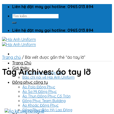
Skip
Liên hệ đặt may gọi hotline: 0965.013.894
to
Tìm
content
kiếm:
Liên hệ đặt may gọi hotline: 0965.013.894
Trang chủ
/
Bài viết được gắn thẻ “áo tay lỡ”
Trang Chủ
Giới thiệu
Tag Archives:
áo tay lỡ
Câu chuyện thương hiệu
Báo chí nói về Hải Anh Uniform
Đồng phục công ty
Áo Polo Đồng Phục
Áo Sơ Mi Đồng Phục
Áo Thun Đồng Phục Cổ Tròn
Đồng Phục Team Building
Áo Khoác Đồng Phục
Đồng Phục Bảo Hộ Lao Động