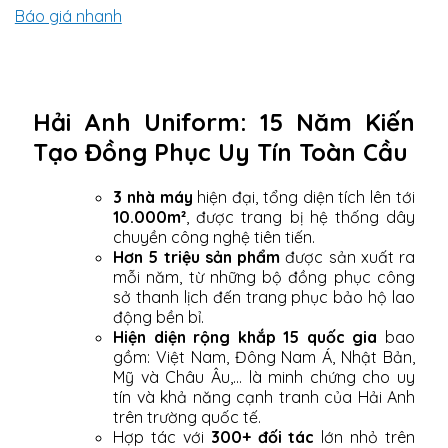
Báo giá nhanh
Hải Anh Uniform: 15 Năm Kiến
Tạo Đồng Phục Uy Tín Toàn Cầu
3 nhà máy
hiện đại, tổng diện tích lên tới
10.000m²
, được trang bị hệ thống dây
chuyền công nghệ tiên tiến.
Hơn 5 triệu sản phẩm
được sản xuất ra
mỗi năm, từ những bộ đồng phục công
sở thanh lịch đến trang phục bảo hộ lao
động bền bỉ.
Hiện diện rộng khắp 15 quốc gia
bao
gồm: Việt Nam, Đông Nam Á, Nhật Bản,
Mỹ và Châu Âu,... là minh chứng cho uy
tín và khả năng cạnh tranh của Hải Anh
trên trường quốc tế.
Hợp tác với
300+ đối tác
lớn nhỏ trên