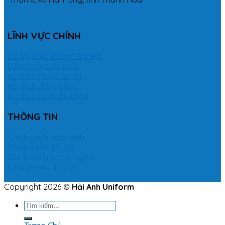
LĨNH VỰC CHÍNH
Đồng phục doanh nghiệp
Đồng phục áo polo
Áo đồng phục sơ mi
Áo thun đồng phục
Áo thun team building
THÔNG TIN
Chính sách bảo mật
Chính sách đổi trả
Chính sách vận chuyển
Điều khoản dịch vụ
Copyright 2026 ©
Hải Anh Uniform
Tìm
kiếm: