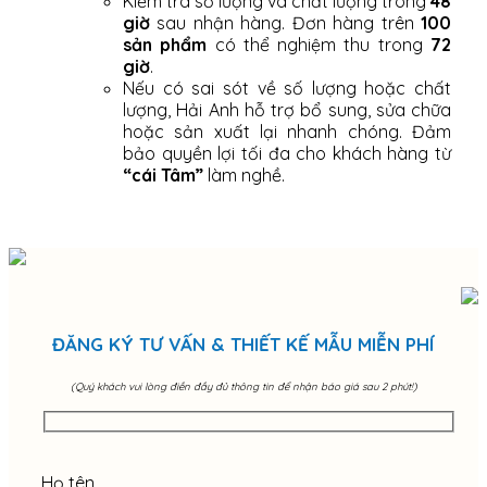
Kiểm tra số lượng và chất lượng trong
48
giờ
sau nhận hàng. Đơn hàng trên
100
sản phẩm
có thể nghiệm thu trong
72
giờ
.
Nếu có sai sót về số lượng hoặc chất
lượng, Hải Anh hỗ trợ bổ sung, sửa chữa
hoặc sản xuất lại nhanh chóng. Đảm
bảo quyền lợi tối đa cho khách hàng từ
“cái Tâm”
làm nghề.
ĐĂNG KÝ TƯ VẤN & THIẾT KẾ MẪU MIỄN PHÍ
(Quý khách vui lòng điền đầy đủ thông tin để nhận báo giá sau 2 phút!)
Họ tên