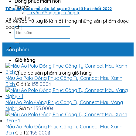
Đồng phục mầm non
Tin tức
Tổng hợp các mẫu áo kẻ sọc nữ tay lỡ hot nhất 2022
Tư vấn đồng phục công ty
Liên hệ
Áo kẻ sọc nữ tay lỡ là một trong những sản phẩm được
các chị...
Tìm
kiếm:
Sản phẩm
Giỏ hàng
Chưa có sản phẩm trong giỏ hàng.
Mẫu Áo Polo Đồng Phục Công Ty Connect Màu Xanh
Bích
Giá từ:
155.000
₫
Mẫu Áo Polo Đồng Phục Công Ty Connect Màu Vàng
Nghệ
Giá từ:
155.000
₫
Mẫu Áo Polo Đồng Phục Công Ty Connect Màu Xanh
đen
Giá từ:
155.000
₫