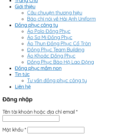
Trang Chủ
Giới thiệu
Câu chuyện thương hiệu
Báo chí nói về Hải Anh Uniform
Đồng phục công ty
Áo Polo Đồng Phục
Áo Sơ Mi Đồng Phục
Áo Thun Đồng Phục Cổ Tròn
Đồng Phục Team Building
Áo Khoác Đồng Phục
Đồng Phục Bảo Hộ Lao Động
Đồng phục mầm non
Tin tức
Tư vấn đồng phục công ty
Liên hệ
Đăng nhập
Tên tài khoản hoặc địa chỉ email
*
Mật khẩu
*