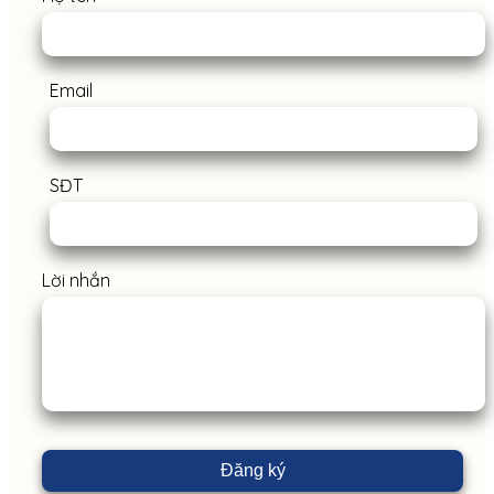
Email
SĐT
Lời nhắn