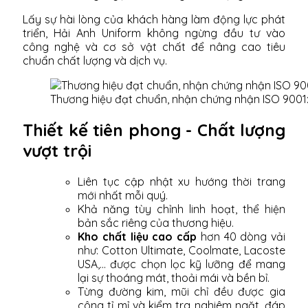
Lấy sự hài lòng của khách hàng làm động lực phát
triển, Hải Anh Uniform không ngừng đầu tư vào
công nghệ và cơ sở vật chất để nâng cao tiêu
chuẩn chất lượng và dịch vụ.
Thương hiệu đạt chuẩn, nhận chứng nhận ISO 9001
Thiết kế tiên phong - Chất lượng
vượt trội
Liên tục cập nhật xu hướng thời trang
mới nhất mỗi quý.
Khả năng tùy chỉnh linh hoạt, thể hiện
bản sắc riêng của thương hiệu.
Kho chất liệu cao cấp
hơn 40 dòng vải
như: Cotton Ultimate, Coolmate, Lacoste
USA,... được chọn lọc kỹ lưỡng để mang
lại sự thoáng mát, thoải mái và bền bỉ.
Từng đường kim, mũi chỉ đều được gia
công tỉ mỉ và kiểm tra nghiêm ngặt, đáp