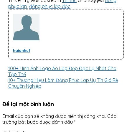
This entry was posted in
Tin tức
and tagged
đồng
phục lớp
,
đồng phục lớp độc
.
haianhuf
100+ Hình Ảnh Logo Áo Lớp Đẹp Độc Lạ Nhất Cho
Tập Thể
10+ Thương Hiệu Làm Đồng Phục Lớp Uy Tín Giá Rẻ
Chuyên Nghiệp
Để lại một bình luận
Email của bạn sẽ không được hiển thị công khai.
Các
trường bắt buộc được đánh dấu
*