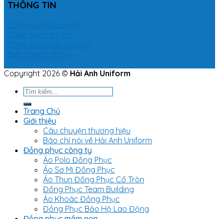
THÔNG TIN
Chính sách bảo mật
Chính sách đổi trả
Chính sách vận chuyển
Điều khoản dịch vụ
Copyright 2026 ©
Hải Anh Uniform
Tìm
kiếm:
Trang Chủ
Giới thiệu
Câu chuyện thương hiệu
Báo chí nói về Hải Anh Uniform
Đồng phục công ty
Áo Polo Đồng Phục
Áo Sơ Mi Đồng Phục
Áo Thun Đồng Phục Cổ Tròn
Đồng Phục Team Building
Áo Khoác Đồng Phục
Đồng Phục Bảo Hộ Lao Động
Đồng phục mầm non