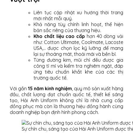
Liên tục cập nhật xu hướng thời trang
mới nhất mỗi quý.
Khả năng tùy chỉnh linh hoạt, thể hiện
bản sắc riêng của thương hiệu.
Kho chất liệu cao cấp
hơn 40 dòng vải
như: Cotton Ultimate, Coolmate, Lacoste
USA,... được chọn lọc kỹ lưỡng để mang
lại sự thoáng mát, thoải mái và bền bỉ.
Từng đường kim, mũi chỉ đều được gia
công tỉ mỉ và kiểm tra nghiêm ngặt, đáp
ứng tiêu chuẩn khắt khe của các thị
trường quốc tế.
Với gần
15 năm kinh nghiệm
, quy mô sản xuất hàng
đầu, chất lượng đạt chuẩn quốc tế, thiết kế sáng
tạo, Hải Anh Uniform không chỉ là nhà cung cấp
đồng phục mà còn là thương hiệu đồng hành cùng
doanh nghiệp bạn định hình phong cách.
Sự chỉn chu, sáng tạo của Hải Anh Uniform được th