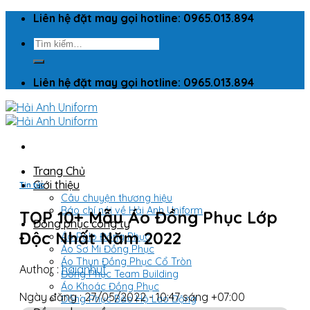
Skip
Liên hệ đặt may gọi hotline: 0965.013.894
to
Tìm
content
kiếm:
Liên hệ đặt may gọi hotline: 0965.013.894
Trang Chủ
Giới thiệu
Tin tức
Câu chuyện thương hiệu
Báo chí nói về Hải Anh Uniform
TOP 10+ Mẫu Áo Đồng Phục Lớp
Đồng phục công ty
Độc Nhất Năm 2022
Áo Polo Đồng Phục
Áo Sơ Mi Đồng Phục
Áo Thun Đồng Phục Cổ Tròn
Author :
haianhuf
Đồng Phục Team Building
Áo Khoác Đồng Phục
Ngày đăng : 27/05/2022 - 10:47 sáng +07:00
Đồng Phục Bảo Hộ Lao Động