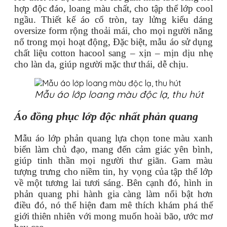
hợp độc đáo, loang màu chất, cho tập thể lớp cool
ngầu. Thiết kế áo cổ tròn, tay lửng kiểu dáng
oversize form rộng thoải mái, cho mọi người năng
nổ trong mọi hoạt động, Đặc biệt, mẫu áo sử dụng
chất liệu cotton hacool sang – xịn – mịn dịu nhẹ
cho làn da, giúp người mặc thư thái, dễ chịu.
Mẫu áo lớp loang màu độc lạ, thu hút
Áo đồng phục lớp độc nhất phản quang
Mẫu áo lớp phản quang lựa chọn tone màu xanh
biển làm chủ đạo, mang đến cảm giác yên bình,
giúp tinh thần mọi người thư giãn. Gam màu
tượng trưng cho niềm tin, hy vọng của tập thể lớp
về một tương lai tươi sáng. Bên cạnh đó, hình in
phản quang phi hành gia càng làm nổi bật hơn
điều đó, nó thể hiện đam mê thích khám phá thế
giới thiên nhiên với mong muốn hoài bão, ước mơ