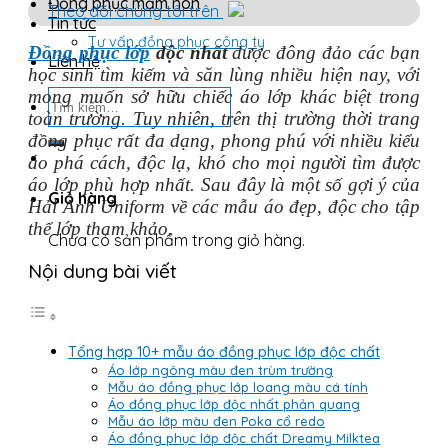
Đồng phục mầm non
Theo dõi chúng tôi trên
Tin tức
Tư vấn đồng phục công ty
Đồng phục lớp
độc nhất
được đông đảo các bạn
Liên hệ
học sinh tìm kiếm và săn lùng nhiều hiện nay, với
mong muốn sở hữu chiếc áo lớp khác biệt trong
Tìm
kiếm:
toàn trường. Tuy nhiên, trên thị trường thời trang
đồng phục rất đa dạng, phong phú với nhiều kiểu
áo phá cách, độc lạ, khó cho mọi người tìm được
áo lớp phù hợp nhất. Sau đây là một số gợi ý của
Giỏ hàng
Hải Anh Uniform về các mẫu áo đẹp, độc cho tập
thể lớp tham khảo.
Chưa có sản phẩm trong giỏ hàng.
Nội dung bài viết
Tổng hợp 10+ mẫu áo đồng phục lớp độc chất
Áo lớp ngông màu đen trùm trường
Mẫu áo đồng phục lớp loang màu cá tính
Áo đồng phục lớp độc nhất phản quang
Mẫu áo lớp màu đen Poka cổ redo
Áo đồng phục lớp độc chất Dreamy Milktea