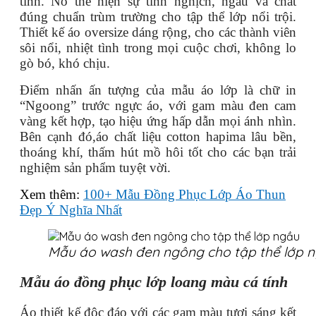
tính. Nó thể hiện sự tinh nghịch, ngầu và chất
đúng chuẩn trùm trường cho tập thể lớp nổi trội.
Thiết kế áo oversize dáng rộng, cho các thành viên
sôi nổi, nhiệt tình trong mọi cuộc chơi, không lo
gò bó, khó chịu.
Điểm nhấn ấn tượng của mẫu áo lớp là chữ in
“Ngoong” trước ngực áo, với gam màu đen cam
vàng kết hợp, tạo hiệu ứng hấp dẫn mọi ánh nhìn.
Bên cạnh đó,áo chất liệu cotton hapima lâu bền,
thoáng khí, thấm hút mồ hôi tốt cho các bạn trải
nghiệm sản phẩm tuyệt vời.
Xem thêm:
100+ Mẫu Đồng Phục Lớp Áo Thun
Đẹp Ý Nghĩa Nhất
Mẫu áo wash đen ngông cho tập thể lớp 
Mẫu áo đồng phục lớp loang màu cá tính
Áo thiết kế độc đáo với các gam màu tươi sáng kết