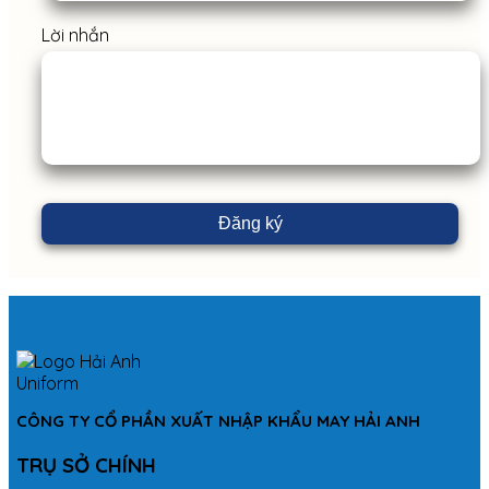
Lời nhắn
CÔNG TY CỔ PHẦN XUẤT NHẬP KHẨU MAY HẢI ANH
TRỤ SỞ CHÍNH