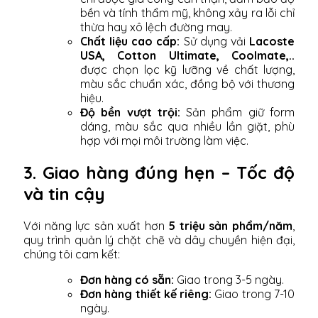
bền và tính thẩm mỹ, không xảy ra lỗi chỉ
thừa hay xô lệch đường may.
Chất liệu cao cấp:
Sử dụng vải
Lacoste
USA, Cotton Ultimate, Coolmate,..
được chọn lọc kỹ lưỡng về chất lượng,
màu sắc chuẩn xác, đồng bộ với thương
hiệu.
Độ bền vượt trội:
Sản phẩm giữ form
dáng, màu sắc qua nhiều lần giặt, phù
hợp với mọi môi trường làm việc.
3. Giao hàng đúng hẹn – Tốc độ
và tin cậy
Với năng lực sản xuất hơn
5 triệu sản phẩm/năm
,
quy trình quản lý chặt chẽ và dây chuyền hiện đại,
chúng tôi cam kết:
Đơn hàng có sẵn:
Giao trong 3-5 ngày.
Đơn hàng thiết kế riêng:
Giao trong 7-10
ngày.