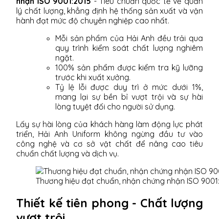
nhận ISO 9001:2015
- Tiêu chuẩn quốc tế về quản
lý chất lượng, khẳng định hệ thống sản xuất và vận
hành đạt mức độ chuyên nghiệp cao nhất.
Mỗi sản phẩm của Hải Anh đều trải qua
quy trình kiểm soát chất lượng nghiêm
ngặt.
100% sản phẩm được kiểm tra kỹ lưỡng
trước khi xuất xưởng.
Tỷ lệ lỗi được duy trì ở mức dưới 1%,
mang lại sự bền bỉ vượt trội và sự hài
lòng tuyệt đối cho người sử dụng.
Lấy sự hài lòng của khách hàng làm động lực phát
triển, Hải Anh Uniform không ngừng đầu tư vào
công nghệ và cơ sở vật chất để nâng cao tiêu
chuẩn chất lượng và dịch vụ.
Thương hiệu đạt chuẩn, nhận chứng nhận ISO 9001
Thiết kế tiên phong - Chất lượng
vượt trội