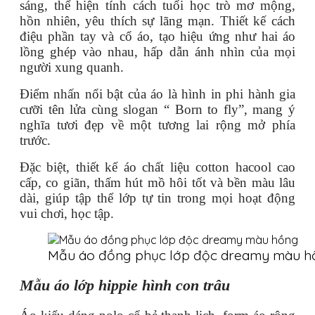
sáng, thể hiện tính cách tuổi học trò mơ mộng,
hồn nhiên, yêu thích sự lãng mạn. Thiết kế cách
điệu phần tay và cổ áo, tạo hiệu ứng như hai áo
lồng ghép vào nhau, hấp dẫn ánh nhìn của mọi
người xung quanh.
Điểm nhấn nổi bật của áo là hình in phi hành gia
cưỡi tên lửa cùng slogan “ Born to fly”, mang ý
nghĩa tươi đẹp về một tương lai rộng mở phía
trước.
Đặc biệt, thiết kế áo chất liệu cotton hacool cao
cấp, co giãn, thấm hút mồ hôi tốt và bền màu lâu
dài, giúp tập thể lớp tự tin trong mọi hoạt động
vui chơi, học tập.
Mẫu áo đồng phục lớp độc dreamy màu h
Mẫu áo lớp hippie hình con trâu