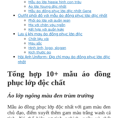
Mẫu áo lớp hippie hình con trâu
Áo lớp Young độc nhất
Mẫu áo đồng phục lớp độc nhất Gene
Outfit phối đồ với mẫu áo đồng phục lớp độc nhất
Phối áo lớp với quần jean
Mix với chân váy ngắn
Kết hợp với quần kaki
Lưu ý khi may áo đồng phục lớp độc
Chất liệu vải
Màu sắc
Hình ảnh, logo, slogan
Kích thước áo
Hải Anh Uniform- Địa chỉ may áo đồng phục lớp độc
nhất
Tổng hợp 10+ mẫu áo đồng
phục lớp độc chất
Áo lớp ngông màu đen trùm trường
Mẫu áo đồng phục lớp độc nhất với gam màu đen
chủ đạo, điểm xuyết thêm gam màu trắng wash cá