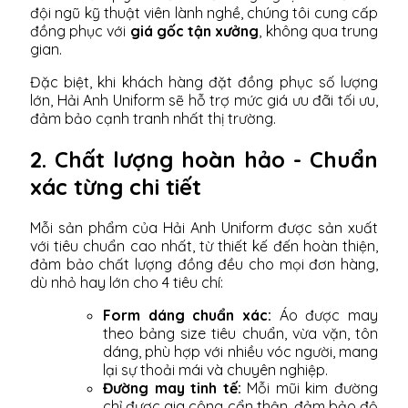
đội ngũ kỹ thuật viên lành nghề, chúng tôi cung cấp
đồng phục với
giá gốc tận xưởng
, không qua trung
gian.
Đặc biệt, khi khách hàng đặt đồng phục số lượng
lớn, Hải Anh Uniform sẽ hỗ trợ mức giá ưu đãi tối ưu,
đảm bảo cạnh tranh nhất thị trường.
2. Chất lượng hoàn hảo - Chuẩn
xác từng chi tiết
Mỗi sản phẩm của Hải Anh Uniform được sản xuất
với tiêu chuẩn cao nhất, từ thiết kế đến hoàn thiện,
đảm bảo chất lượng đồng đều cho mọi đơn hàng,
dù nhỏ hay lớn cho 4 tiêu chí:
Form dáng chuẩn xác:
Áo được may
theo bảng size tiêu chuẩn, vừa vặn, tôn
dáng, phù hợp với nhiều vóc người, mang
lại sự thoải mái và chuyên nghiệp.
Đường may tinh tế:
Mỗi mũi kim đường
chỉ được gia công cẩn thận, đảm bảo độ