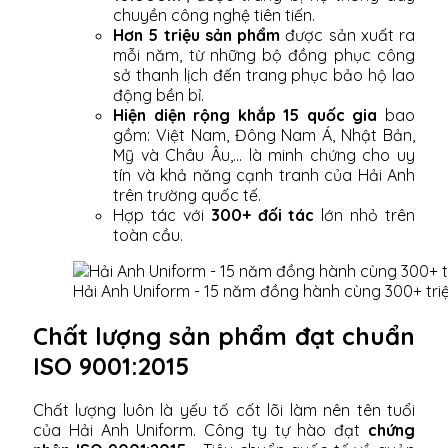
chuyền công nghệ tiên tiến.
Hơn 5 triệu sản phẩm
được sản xuất ra
mỗi năm, từ những bộ đồng phục công
sở thanh lịch đến trang phục bảo hộ lao
động bền bỉ.
Hiện diện rộng khắp 15 quốc gia
bao
gồm: Việt Nam, Đông Nam Á, Nhật Bản,
Mỹ và Châu Âu,... là minh chứng cho uy
tín và khả năng cạnh tranh của Hải Anh
trên trường quốc tế.
Hợp tác với
300+ đối tác
lớn nhỏ trên
toàn cầu.
Hải Anh Uniform - 15 năm đồng hành cùng 300+ tri
Chất lượng sản phẩm đạt chuẩn
ISO 9001:2015
Chất lượng luôn là yếu tố cốt lõi làm nên tên tuổi
của Hải Anh Uniform. Công ty tự hào đạt
chứng