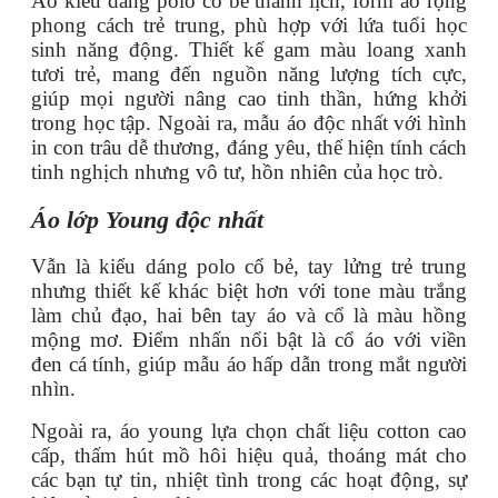
Áo kiểu dáng polo cổ bẻ thanh lịch, form áo rộng
phong cách trẻ trung, phù hợp với lứa tuổi học
sinh năng động. Thiết kế gam màu loang xanh
tươi trẻ, mang đến nguồn năng lượng tích cực,
giúp mọi người nâng cao tinh thần, hứng khởi
trong học tập. Ngoài ra, mẫu áo độc nhất với hình
in con trâu dễ thương, đáng yêu, thể hiện tính cách
tinh nghịch nhưng vô tư, hồn nhiên của học trò.
Áo lớp Young độc nhất
Vẫn là kiểu dáng polo cổ bẻ, tay lửng trẻ trung
nhưng thiết kế khác biệt hơn với tone màu trắng
làm chủ đạo, hai bên tay áo và cổ là màu hồng
mộng mơ. Điểm nhấn nổi bật là cổ áo với viền
đen cá tính, giúp mẫu áo hấp dẫn trong mắt người
nhìn.
Ngoài ra, áo young lựa chọn chất liệu cotton cao
cấp, thấm hút mồ hôi hiệu quả, thoáng mát cho
các bạn tự tin, nhiệt tình trong các hoạt động, sự