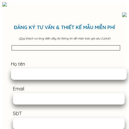
ĐĂNG KÝ TƯ VẤN & THIẾT KẾ MẪU MIỄN PHÍ
(Quý khách vui lòng điền đầy đủ thông tin để nhận báo giá sau 2 phút!)
Họ tên
Email
SĐT