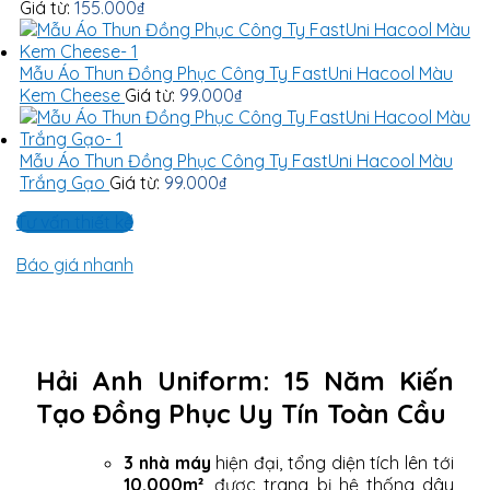
Giá từ:
155.000
₫
Mẫu Áo Thun Đồng Phục Công Ty FastUni Hacool Màu
Kem Cheese
Giá từ:
99.000
₫
Mẫu Áo Thun Đồng Phục Công Ty FastUni Hacool Màu
Trắng Gạo
Giá từ:
99.000
₫
Tư vấn thiết kế
Báo giá nhanh
Hải Anh Uniform: 15 Năm Kiến
Tạo Đồng Phục Uy Tín Toàn Cầu
3 nhà máy
hiện đại, tổng diện tích lên tới
10.000m²
, được trang bị hệ thống dây